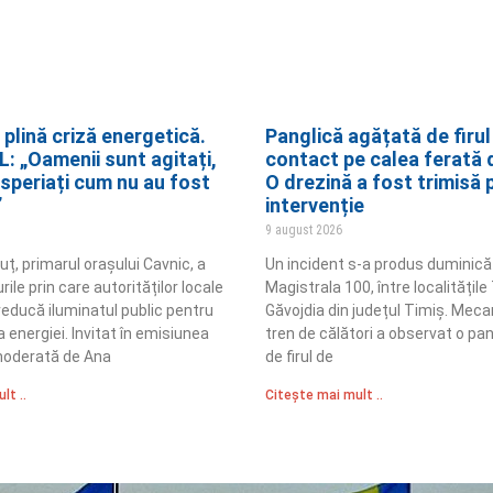
 plină criză energetică.
Panglică agățată de firul
: „Oamenii sunt agitați,
contact pe calea ferată d
 speriați cum nu au fost
O drezină a fost trimisă 
”
intervenție
9 august 2026
uț, primarul orașului Cavnic, a
Un incident s-a produs duminică
rile prin care autorităților locale
Magistrala 100, între localitățile
 reducă iluminatul public pentru
Găvojdia din județul Timiș. Meca
energiei. Invitat în emisiunea
tren de călători a observat o pa
 moderată de Ana
de firul de
lt ..
Citește mai mult ..