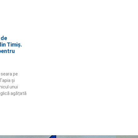
 de
in Timiș.
pentru
 seara pe
 Tapia și
nicul unui
nglică agățată