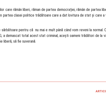
ilor care rămân liberi, răman de partea democrației, rămân de partea libert
in partea clasei politice trădătoare care a dat lovitura de stat și care a
ej de sărbătoare pentru că nu mai e mult până când vom reveni la normal.
 a demascat total acest stat criminal, acești oameni trădători de la vârf
e liberă, să fie suverană.
ARTIC