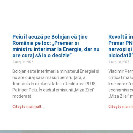
Peiu îl acuză pe Bolojan că ține
Revoltă în
România pe loc: „Premier și
Primar PNL
ministru interimar la Energie, dar nu
nervoși și
are curaj să ia o decizie”
niciodată
9 august 2026
9 august 2026
Bolojan este interimar la ministerul Energiei și
Vladimir Petr
nu are curaj să ia măsuri pentru țară, a
criticat măsu
transmis în exclusivitate la Realitatea PLUS,
li se cere să
Petrișor Peiu. În cadrul emisiunii „Miza Zilei”
economisirea 
moderată
„Miza Zilei”
Citește mai mult ..
Citește mai mu