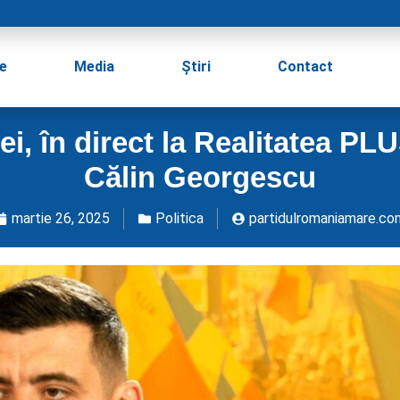
e
Media
Știri
Contact
i, în direct la Realitatea PLU
Călin Georgescu
martie 26, 2025
Politica
partidulromaniamare.co