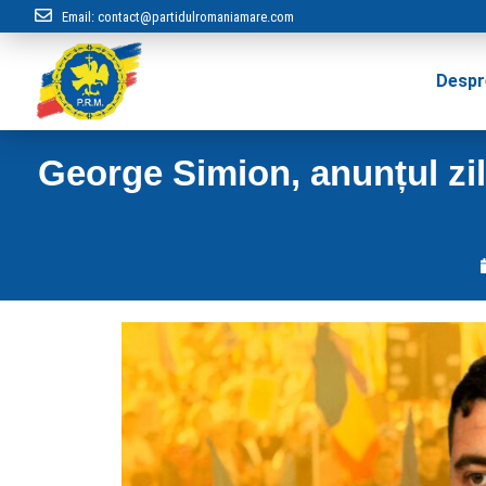
Email:
contact@partidulromaniamare.com
Despr
George Simion, anunțul zile