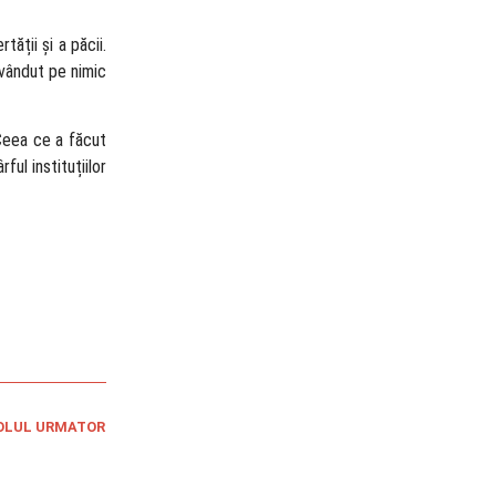
ății și a păcii.
 vândut pe nimic
 Ceea ce a făcut
ul instituțiilor
OLUL URMATOR