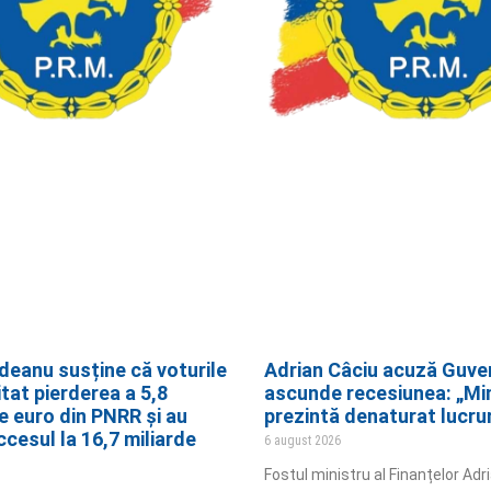
ndeanu susține că voturile
Adrian Câciu acuză Guve
tat pierderea a 5,8
ascunde recesiunea: „Min
e euro din PNRR și au
prezintă denaturat lucrur
cesul la 16,7 miliarde
6 august 2026
Fostul ministru al Finanțelor Adr