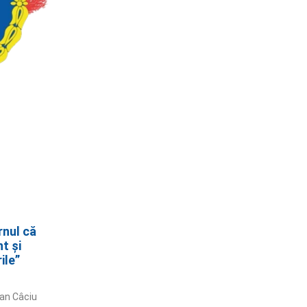
rnul că
t și
ile”
ian Câciu