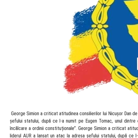
​ George Simion a criticat atitudinea consilierilor lui Nicușor Dan 
șefului statului, după ce l-a numit pe Eugen Tomac, unul dintre c
încălcare a ordinii constituționale”. George Simion a criticat ati
liderul AUR a lansat un atac la adresa șefului statului, după ce l