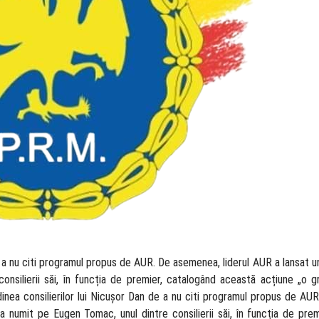
de a nu citi programul propus de AUR. De asemenea, liderul AUR a lansat u
onsilierii săi, în funcția de premier, catalogând această acțiune „o g
tudinea consilierilor lui Nicușor Dan de a nu citi programul propus de A
-a numit pe Eugen Tomac, unul dintre consilierii săi, în funcția de pre