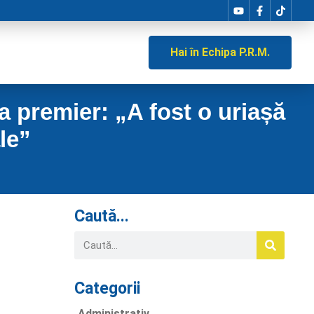
Hai în Echipa P.R.M.
premier: „A fost o uriașă
le”
Caută...
Categorii
Administrativ