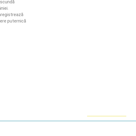
ascundă
niei.
nregistrează
ere puternică
ămânem în contact!
flă mai multe despre PRM
ABONARE!
ie-uri