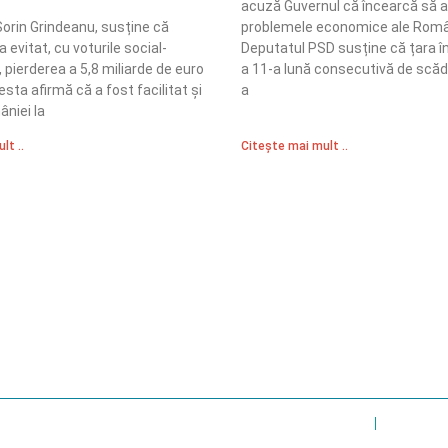
acuză Guvernul că încearcă să 
Sorin Grindeanu, susține că
problemele economice ale Româ
 evitat, cu voturile social-
Deputatul PSD susține că țara î
 pierderea a 5,8 miliarde de euro
a 11-a lună consecutivă de scăd
sta afirmă că a fost facilitat și
a
niei la
lt ..
Citește mai mult ..
Sediul Central PRM
R
Strada Vasile Lăscăr nr. 16, Sector 2, București
nități
A
+4 0773 704 275
e și respect
centru@partidulromaniamare.ro
Polica de Confidențialitate
Politică Cook