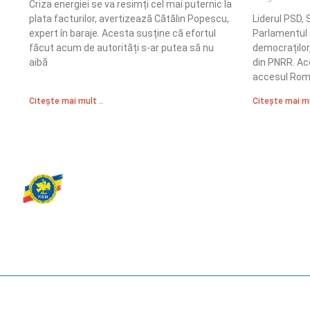
Criza energiei se va resimți cel mai puternic la
plata facturilor, avertizează Cătălin Popescu,
Liderul PSD, 
expert în baraje. Acesta susține că efortul
Parlamentul a
făcut acum de autorități s-ar putea să nu
democraților,
aibă
din PNRR. Ace
accesul Româ
Citește mai mult ..
Citește mai mu
Partidul Romania Mare
România Prosperă: promitem o economie stabilă, inovație și oportu
egale. Viziunea noastră se axează pe bunăstare, sănătate, educați
față de mediu.
© 2023 Partidul România Mare.
All Rights Reserved.