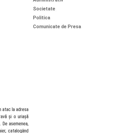
Societate
Politica
Comunicate de Presa
n atac la adresa
ravă și o uriașă
UR. De asemenea,
mier, catalogând