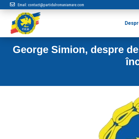
Email:
contact@partidulromaniamare.com
Despr
George Simion, despre de
în