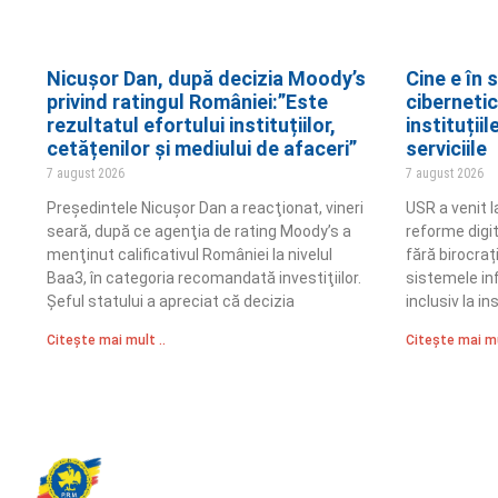
Nicușor Dan, după decizia Moody’s
Cine e în 
privind ratingul României:”Este
cibernetic
rezultatul efortului instituțiilor,
instituții
cetățenilor și mediului de afaceri”
serviciile
7 august 2026
7 august 2026
Preşedintele Nicuşor Dan a reacţionat, vineri
USR a venit 
seară, după ce agenţia de rating Moody’s a
reforme digita
menţinut calificativul României la nivelul
fără birocraț
Baa3, în categoria recomandată investiţiilor.
sistemele in
Şeful statului a apreciat că decizia
inclusiv la in
Citește mai mult ..
Citește mai mu
Partidul Romania Mare