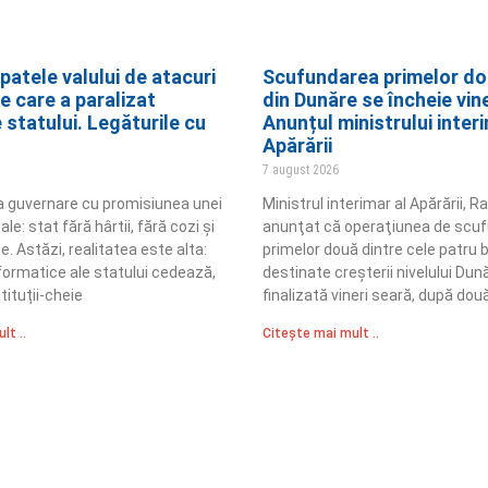
spatele valului de atacuri
Scufundarea primelor do
e care a paralizat
din Dunăre se încheie vine
le statului. Legăturile cu
Anunțul ministrului interi
Apărării
7 august 2026
la guvernare cu promisiunea unei
Ministrul interimar al Apărării, R
le: stat fără hârtii, fără cozi și
anunţat că operaţiunea de scuf
ie. Astăzi, realitatea este alta:
primelor două dintre cele patru b
formatice ale statului cedează,
destinate creşterii nivelului Dunăr
stituții-cheie
finalizată vineri seară, după dou
lt ..
Citește mai mult ..
Sediul Central PRM
R