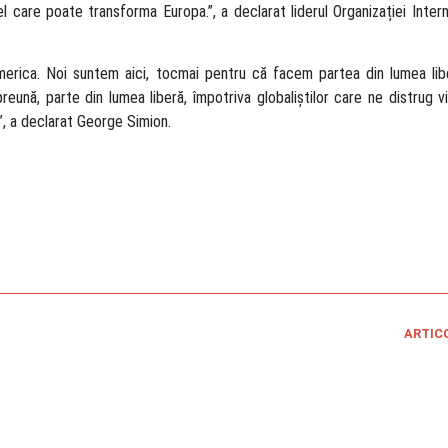
l care poate transforma Europa.”, a declarat liderul Organizației Inter
ica. Noi suntem aici, tocmai pentru că facem partea din lumea liber
ună, parte din lumea liberă, împotriva globaliștilor care ne distrug via
i!”, a declarat George Simion.
ARTIC