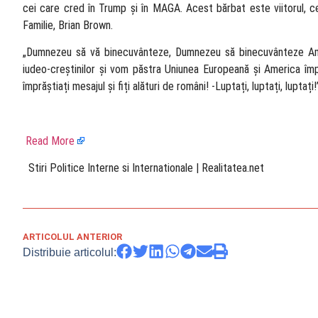
cei care cred în Trump și în MAGA. Acest bărbat este viitorul, ce
Familie, Brian Brown.
„Dumnezeu să vă binecuvânteze, Dumnezeu să binecuvânteze Amer
iudeo-creștinilor și vom păstra Uniunea Europeană și America împre
împrăștiați mesajul și fiți alături de români! -Luptați, luptați, luptaț
Read More
​ Stiri Politice Interne si Internationale | Realitatea.net
ARTICOLUL ANTERIOR
Distribuie articolul: