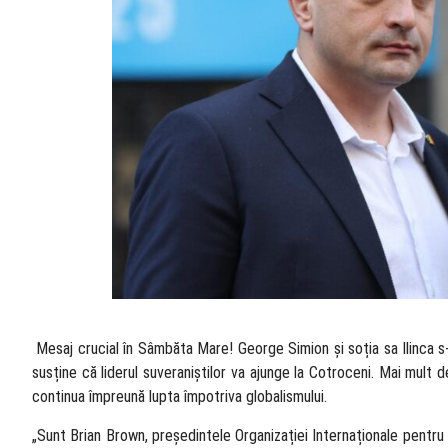
​ Mesaj crucial în Sâmbăta Mare! George Simion și soția sa Ilinca s-
susține că liderul suveraniștilor va ajunge la Cotroceni. Mai mult
continua împreună lupta împotriva globalismului.
„Sunt Brian Brown, președintele Organizației Internaționale pentru F