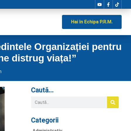
Hai în Echipa P.R.M.
dintele Organizației pentru
ne distrug viața!”
m
Caută...
Categorii
Administrativ