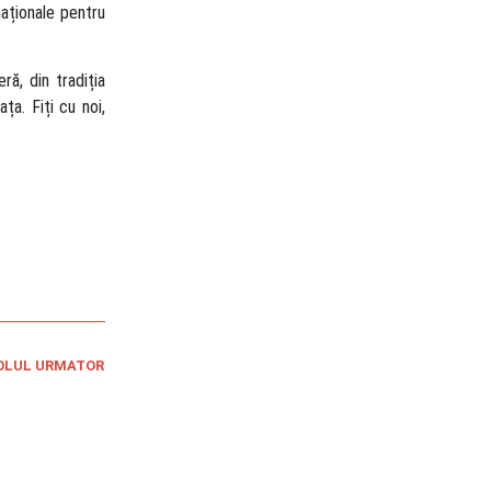
naționale pentru
ă, din tradiția
ța. Fiți cu noi,
OLUL URMATOR