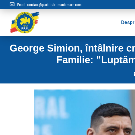
Email:
contact@partidulromaniamare.com
Despr
George Simion, întâlnire c
Familie: ”Luptăm 