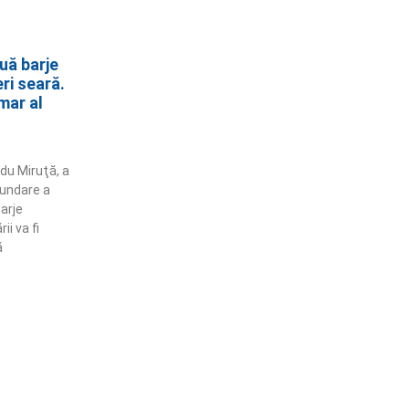
uă barje
ri seară.
mar al
adu Miruţă, a
undare a
arje
ii va fi
ă
ămânem în contact!