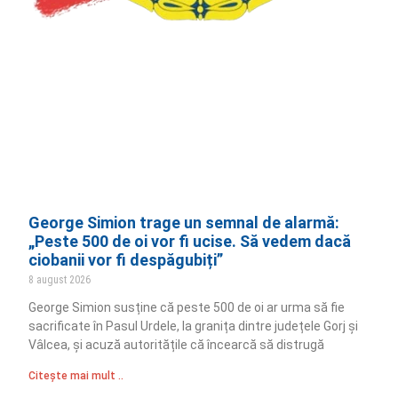
George Simion trage un semnal de alarmă:
„Peste 500 de oi vor fi ucise. Să vedem dacă
ciobanii vor fi despăgubiți”
8 august 2026
George Simion susține că peste 500 de oi ar urma să fie
sacrificate în Pasul Urdele, la granița dintre județele Gorj și
Vâlcea, și acuză autoritățile că încearcă să distrugă
Citește mai mult ..