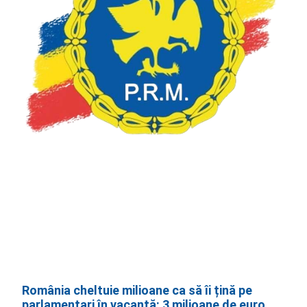
România cheltuie milioane ca să îi țină pe
parlamentari în vacanță: 3 milioane de euro,