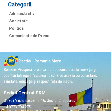
Categorii
Administrativ
Societate
Politica
Comunicate de Presa
Partidul Romania Mare
România Prosperă: promitem o economie stabilă, inovație și
oportunități egale. Viziunea noastră se axează pe bunăstare,
sănătate, educație și respect față de mediu.
Sediul Central PRM
Strada Vasile Lăscăr nr. 16, Sector 2, București
+4 0773 704 275