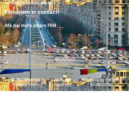
centru@partidulromaniamare.ro
Rămânem în contact!
Află mai multe despre PRM
ABONARE!
© 2023 Partidul
All Rights
Technology Partner:
România Mare.
Reserved.
InfoWebPlus