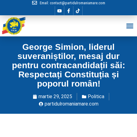
Email:
contact@partidulromaniamare.com
Hai în Echip
George Simion, liderul
suveraniștilor, mesaj dur
pentru contracandidații săi:
Respectați Constituția și
poporul român!
martie 29, 2025
Politica
partidulromaniamare.com