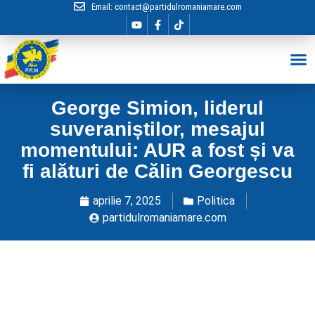
Email:
contact@partidulromaniamare.com
Hai în Echip
George Simion, liderul
suveraniștilor, mesajul
momentului: AUR a fost și va
fi alături de Călin Georgescu
aprilie 7, 2025
Politica
partidulromaniamare.com