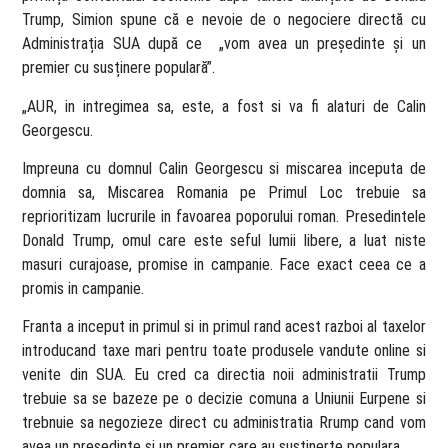
Trump, Simion spune că e nevoie de o negociere directă cu
Administrația SUA după ce „vom avea un președinte și un
premier cu susținere populară”.
„AUR, in intregimea sa, este, a fost si va fi alaturi de Calin
Georgescu.
Impreuna cu domnul Calin Georgescu si miscarea inceputa de
domnia sa, Miscarea Romania pe Primul Loc trebuie sa
reprioritizam lucrurile in favoarea poporului roman. Presedintele
Donald Trump, omul care este seful lumii libere, a luat niste
masuri curajoase, promise in campanie. Face exact ceea ce a
promis in campanie.
Franta a inceput in primul si in primul rand acest razboi al taxelor
introducand taxe mari pentru toate produsele vandute online si
venite din SUA. Eu cred ca directia noii administratii Trump
trebuie sa se bazeze pe o decizie comuna a Uniunii Eurpene si
trebnuie sa negozieze direct cu administratia Rrump cand vom
avea un presedinte si un premier care au sustinerte populara.