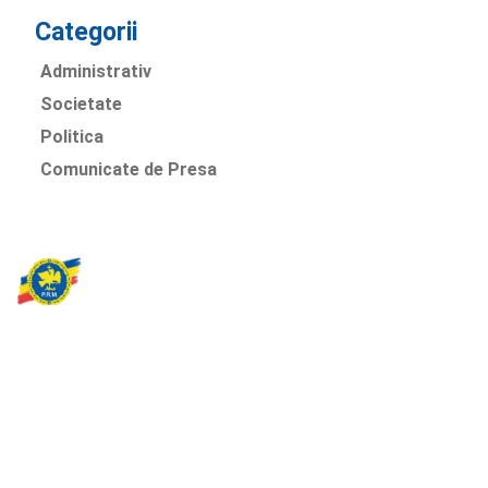
Categorii
Administrativ
Societate
Politica
Comunicate de Presa
Partidul Romania Mare
România Prosperă: promitem o economie stabilă, inovație și
oportunități egale. Viziunea noastră se axează pe bunăstare,
sănătate, educație și respect față de mediu.
Sediul Central PRM
Strada Vasile Lăscăr nr. 16, Sector 2, București
+4 0773 704 275