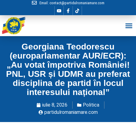
Email:
contact@partidulromaniamare.com
Hai în Echip
Georgiana Teodorescu
(europarlamentar AUR/ECR):
„Au votat împotriva României!
PNL, USR și UDMR au preferat
disciplina de partid în locul
interesului național”
iulie 8, 2026
Politica
partidulromaniamare.com