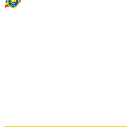
Partidul Romania Mare
România Prosperă: promitem o economie stabilă, inovație și
oportunități egale. Viziunea noastră se axează pe bunăstare,
sănătate, educație și respect față de mediu.
Sediul Central PRM
Strada Vasile Lăscăr nr. 16, Sector 2, București
+4 0773 704 275
centru@partidulromaniamare.ro
Rămânem în contact!
Află mai multe despre PRM
ABONARE!