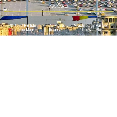
ABONARE!
© 2023 Partidul
All Rights
Technology Partner:
România Mare.
Reserved.
InfoWebPlus