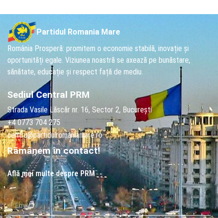
Partidul Romania Mare
România Prosperă: promitem o economie stabilă, inovație și
oportunități egale. Viziunea noastră se axează pe bunăstare,
sănătate, educație și respect față de mediu.
Sediul Central PRM
Strada Vasile Lăscăr nr. 16, Sector 2, București
+4 0773 704 275
centru@partidulromaniamare.ro
Rămânem în contact!
Află mai multe despre PRM