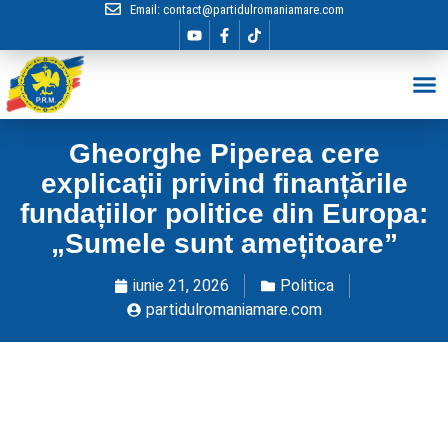
Email:
contact@partidulromaniamare.com
Hai în Echip
Gheorghe Piperea cere
explicații privind finanțările
fundațiilor politice din Europa:
„Sumele sunt amețitoare”
iunie 21, 2026
Politica
partidulromaniamare.com