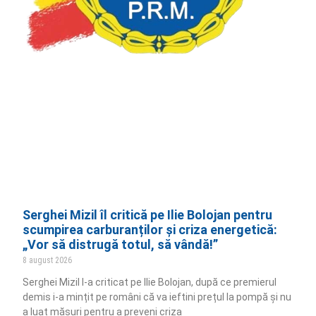
Serghei Mizil îl critică pe Ilie Bolojan pentru
scumpirea carburanților și criza energetică:
„Vor să distrugă totul, să vândă!”
8 august 2026
Serghei Mizil l-a criticat pe Ilie Bolojan, după ce premierul
demis i-a mințit pe români că va ieftini prețul la pompă și nu
a luat măsuri pentru a preveni criza