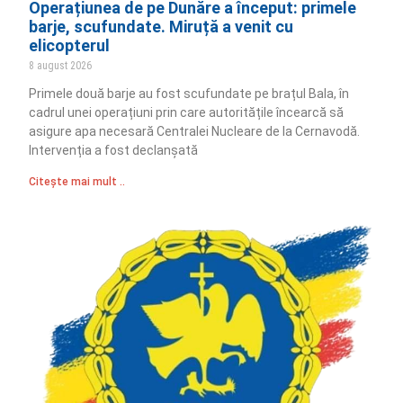
Operațiunea de pe Dunăre a început: primele
barje, scufundate. Miruță a venit cu
elicopterul
8 august 2026
Primele două barje au fost scufundate pe brațul Bala, în
cadrul unei operațiuni prin care autoritățile încearcă să
asigure apa necesară Centralei Nucleare de la Cernavodă.
Intervenția a fost declanșată
Citește mai mult ..