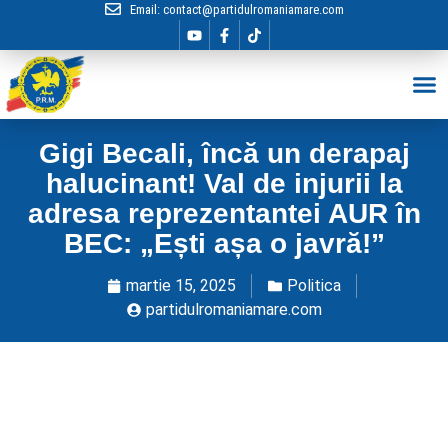
Email:
contact@partidulromaniamare.com
Hai în Echip
Gigi Becali, încă un derapaj
halucinant! Val de injurii la
adresa reprezentantei AUR în
BEC: „Ești așa o javră!”
martie 15, 2025
Politica
partidulromaniamare.com