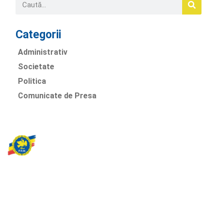
Categorii
Administrativ
Societate
Politica
Comunicate de Presa
Partidul Romania Mare
România Prosperă: promitem o economie stabilă, inovație și
oportunități egale. Viziunea noastră se axează pe bunăstare,
sănătate, educație și respect față de mediu.
Sediul Central PRM