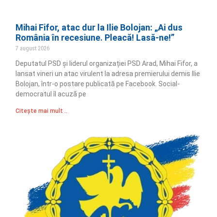
Mihai Fifor, atac dur la Ilie Bolojan: „Ai dus
România în recesiune. Pleacă! Lasă-ne!”
7 august 2026
Deputatul PSD și liderul organizației PSD Arad, Mihai Fifor, a
lansat vineri un atac virulent la adresa premierului demis Ilie
Bolojan, într-o postare publicată pe Facebook. Social-
democratul îl acuză pe
Citește mai mult ..