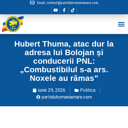
Email:
contact@partidulromaniamare.com
Hai în Echip
Hubert Thuma, atac dur la
adresa lui Bolojan și
conducerii PNL:
„Combustibilul s-a ars.
Noxele au rămas”
iunie 29, 2026
Politica
partidulromaniamare.com