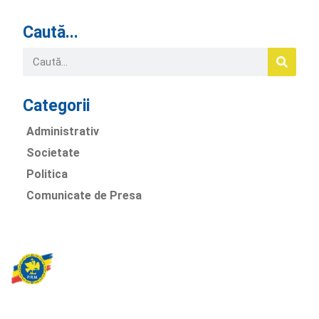
Caută...
Categorii
Administrativ
Societate
Politica
Comunicate de Presa
Partidul Romania Mare
România Prosperă: promitem o economie stabilă, inovație și
oportunități egale. Viziunea noastră se axează pe bunăstare,