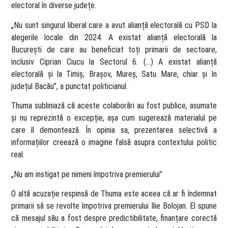
electoral în diverse județe.
„Nu sunt singurul liberal care a avut alianță electorală cu PSD la
alegerile locale din 2024. A existat alianță electorală la
București de care au beneficiat toți primarii de sectoare,
inclusiv Ciprian Ciucu la Sectorul 6. (…) A existat alianță
electorală și la Timiș, Brașov, Mureș, Satu Mare, chiar și în
județul Bacău”, a punctat politicianul.
Thuma subliniază că aceste colaborări au fost publice, asumate
și nu reprezintă o excepție, așa cum sugerează materialul pe
care îl demontează. În opinia sa, prezentarea selectivă a
informațiilor creează o imagine falsă asupra contextului politic
real.
„Nu am instigat pe nimeni împotriva premierului”
O altă acuzație respinsă de Thuma este aceea că ar fi îndemnat
primarii să se revolte împotriva premierului Ilie Bolojan. El spune
că mesajul său a fost despre predictibilitate, finanțare corectă