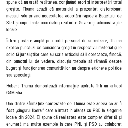
spune că nu arată realitatea, conținând erori și interpretări total
greșite. Thuma acuză că materialul a prezentat distorsionat
mesajul său privind necesitatea adoptării rapide a Bugetului de
Stat și importanța unui dialog real între Guvern și administrațiile
locale.
Într-o postare amplă pe contul personal de socializare, Thuma
explică punctual ce consideră greșit în respectivul material și le
solicită jurnaliștilor care au scris articolul să îl corecteze, fiindcă,
din punctul lui de vedere, discuția trebuie să rămână despre
buget și funcționarea comunităților, nu despre etichete politice
sau speculații.
Hubert Thuma demontează informațiile apărute într-un articol
G4Media
Una dintre afirmațiile contestate de Thuma este aceea că ar fi
fost „singurul liberal” care a intrat în alianță cu PSD la alegerile
locale din 2024. El spune că realitatea este complet diferită și
enumeră mai multe exemple în care PNL și PSD au colaborat