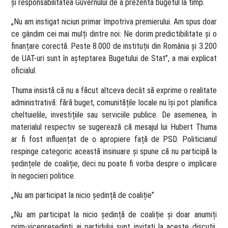
și responsabilitatea Guvernului de a prezenta bugetul la timp.
„Nu am instigat niciun primar împotriva premierului. Am spus doar
ce gândim cei mai mulți dintre noi: Ne dorim predictibilitate și o
finanțare corectă. Peste 8.000 de instituții din România și 3.200
de UAT-uri sunt în așteptarea Bugetului de Stat”, a mai explicat
oficialul.
Thuma insistă că nu a făcut altceva decât să exprime o realitate
administrativă: fără buget, comunitățile locale nu își pot planifica
cheltuielile, investițiile sau serviciile publice. De asemenea, în
materialul respectiv se sugerează că mesajul lui Hubert Thuma
ar fi fost influențat de o apropiere față de PSD. Politicianul
respinge categoric această insinuare și spune că nu participă la
ședințele de coaliție, deci nu poate fi vorba despre o implicare
în negocieri politice.
„Nu am participat la nicio ședință de coaliție”
„Nu am participat la nicio ședință de coaliție și doar anumiți
prim-vicepreședinți ai partidului sunt invitați la aceste discuții,