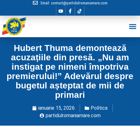
Email:
contact@partidulromaniamare.com
Hai în Echip
Hubert Thuma demontează
acuzațiile din presă. „Nu am
instigat pe nimeni împotriva
premierului!” Adevărul despre
bugetul așteptat de mii de
primari
ianuarie 15, 2026
Politica
partidulromaniamare.com