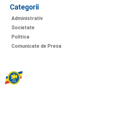
Categorii
Administrativ
Societate
Politica
Comunicate de Presa
Partidul Romania Mare
România Prosperă: promitem o economie stabilă, inovație și
oportunități egale. Viziunea noastră se axează pe bunăstare,
sănătate, educație și respect față de mediu.
Sediul Central PRM
Strada Vasile Lăscăr nr. 16, Sector 2, București
+4 0773 704 275