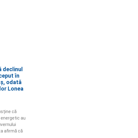
ă declinul
ceput în
oș, odată
elor Lonea
usține că
 energetic au
uvernului
ta afirmă că