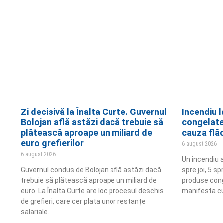
Zi decisivă la Înalta Curte. Guvernul
Incendiu 
Bolojan află astăzi dacă trebuie să
congelate 
plătească aproape un miliard de
cauza flăc
euro grefierilor
6 august 2026
6 august 2026
Un incendiu a
Guvernul condus de Bolojan află astăzi dacă
spre joi, 5 s
trebuie să plătească aproape un miliard de
produse conge
euro. La Înalta Curte are loc procesul deschis
manifesta cu
de grefieri, care cer plata unor restanțe
salariale.