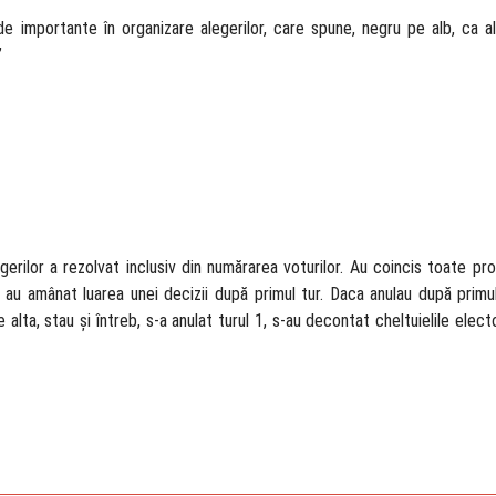
 de importante în organizare alegerilor, care spune, negru pe alb, ca a
”
gerilor a rezolvat inclusiv din numărarea voturilor. Au coincis toate pr
i au amânat luarea unei decizii după primul tur. Daca anulau după primul
ta, stau și întreb, s-a anulat turul 1, s-au decontat cheltuielile elect