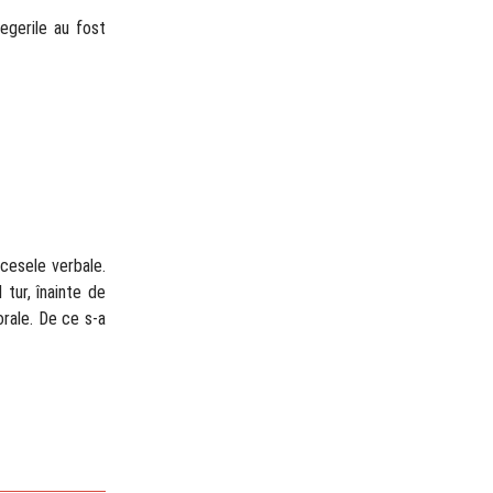
legerile au fost
ocesele verbale.
 tur, înainte de
orale. De ce s-a