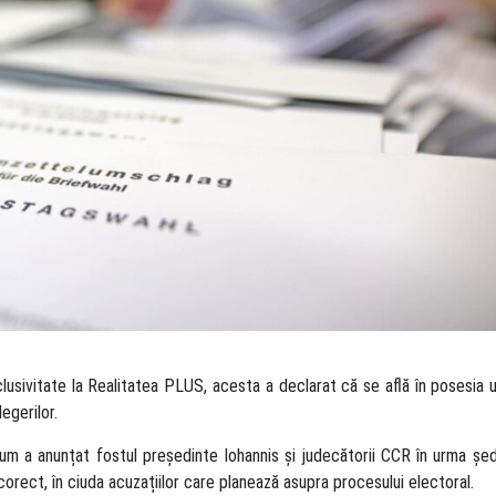
xclusivitate la Realitatea PLUS, acesta a declarat că se află în posesia un
alegerilor.
cum a anunțat fostul președinte Iohannis și judecătorii CCR în urma șe
 corect, în ciuda acuzațiilor care planează asupra procesului electoral.