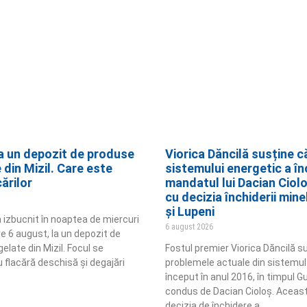
la un depozit de produse
Viorica Dăncilă susține c
din Mizil. Care este
sistemului energetic a în
ărilor
mandatul lui Dacian Ciol
cu decizia închiderii min
și Lupeni
 izbucnit în noaptea de miercuri
6 august 2026
pre 6 august, la un depozit de
late din Mizil. Focul se
Fostul premier Viorica Dăncilă s
 flacără deschisă și degajări
problemele actuale din sistemul
început în anul 2016, în timpul G
condus de Dacian Cioloș. Aceas
decizia de închidere a