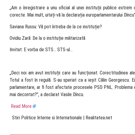
„Am o înregistrare a unu oficial al unei instituții publice extrem
corecte. Mai mult, uitați-vă la declarația europarlamentarului Dîncu
Saviana Russu: Vă pot întreba de la ce instituție?
Ovidiu Zară: De la o instituție militarizată
Invitat: E vorba de STS… STS-ul…
„Deci noi am avut instituții care au funcționat. Corectitudinea ale
Totul a fost în regulă. S-au speriat ca a ieșit Călin Georgescu. E
parlamentare, ar fi fost afectate procesele PSD PNL. Problema e al
mai decontat?”, a declarat Vasile Dîncu.
Read More
​ Stiri Politice Interne si Internationale | Realitatea.net