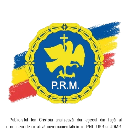
​ Publicistul Ion Cristoiu analizează dur eșecul din fașă al
propunerii de rotativă guvernamentală între PNL, USR și UDMR,