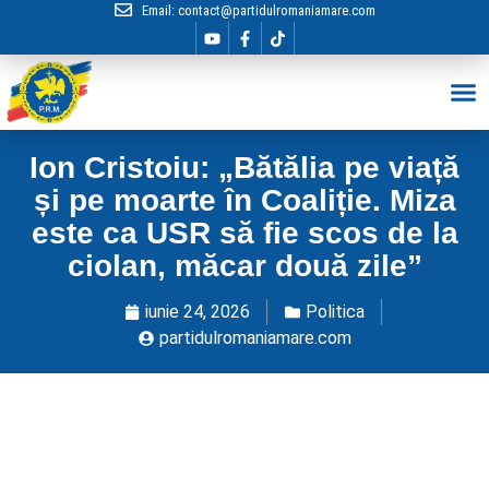
Email:
contact@partidulromaniamare.com
Hai în Echip
Ion Cristoiu: „Bătălia pe viață
și pe moarte în Coaliție. Miza
este ca USR să fie scos de la
ciolan, măcar două zile”
iunie 24, 2026
Politica
partidulromaniamare.com