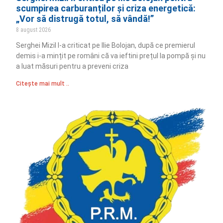
scumpirea carburanților și criza energetică:
„Vor să distrugă totul, să vândă!”
8 august 2026
Serghei Mizil l-a criticat pe Ilie Bolojan, după ce premierul
demis i-a mințit pe români că va ieftini prețul la pompă și nu
a luat măsuri pentru a preveni criza
Citește mai mult ..