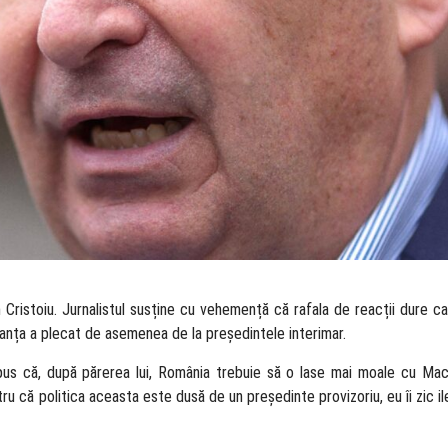
on Cristoiu. Jurnalistul susține cu vehemență că rafala de reacții dure c
 Franța a plecat de asemenea de la președintele interimar.
spus că, după părerea lui, România trebuie să o lase mai moale cu Macr
ru că politica aceasta este dusă de un președinte provizoriu, eu îi zic il