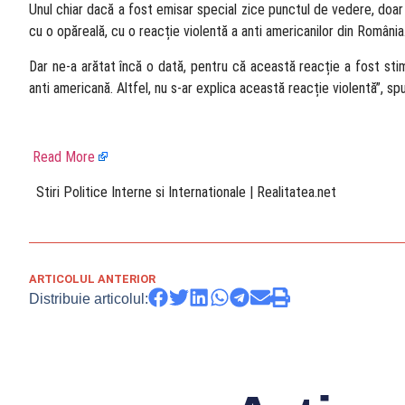
Unul chiar dacă a fost emisar special zice punctul de vedere, doar
cu o opăreală, cu o reacție violentă a anti americanilor din România
Dar ne-a arătat încă o dată, pentru că această reacție a fost stimu
anti americană. Altfel, nu s-ar explica această reacție violentă”, spu
Read More
​ Stiri Politice Interne si Internationale | Realitatea.net
ARTICOLUL ANTERIOR
Distribuie articolul: