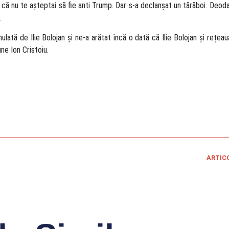
 că nu te așteptai să fie anti Trump. Dar s-a declanșat un tărăboi. Deod
.
lată de Ilie Bolojan și ne-a arătat încă o dată că Ilie Bolojan și rețeau
ne Ion Cristoiu.
ARTIC