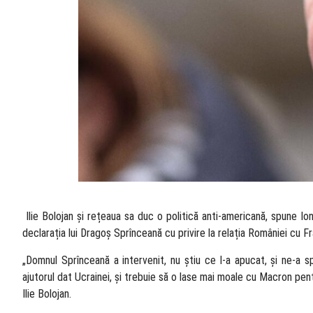
​ Ilie Bolojan și rețeaua sa duc o politică anti-americană, spune I
declarația lui Dragoș Sprînceană cu privire la relația României cu
„Domnul Sprînceană a intervenit, nu știu ce l-a apucat, și ne-a 
ajutorul dat Ucrainei, și trebuie să o lase mai moale cu Macron pent
Ilie Bolojan.