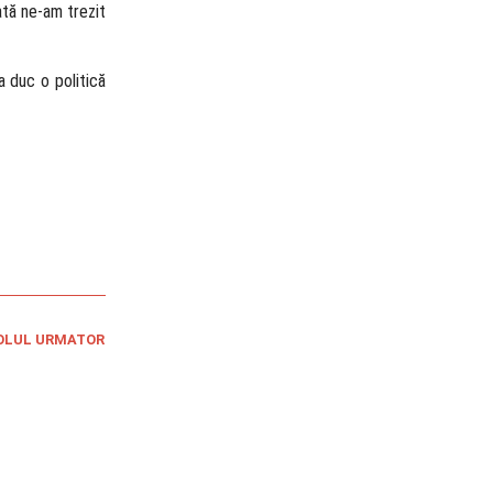
ată ne-am trezit
a duc o politică
OLUL URMATOR