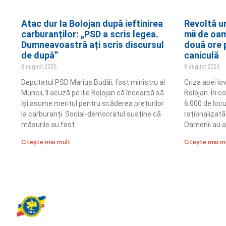
Atac dur la Bolojan după ieftinirea
Revoltă ur
carburanților: „PSD a scris legea.
mii de oa
Dumneavoastră ați scris discursul
două ore p
de după”
caniculă
8 august 2026
8 august 2026
Deputatul PSD Marius Budăi, fost ministru al
Criza apei lov
Muncii, îl acuză pe Ilie Bolojan că încearcă să
Bolojan. În 
își asume meritul pentru scăderea prețurilor
6.000 de locu
la carburanți. Social-democratul susține că
raționalizată
măsurile au fost
Oamenii au 
Citește mai mult ..
Citește mai mu
Partidul Romania Mare
România Prosperă: promitem o economie stabilă, inovație și oportu