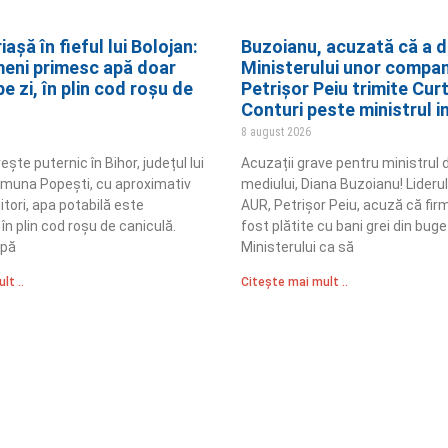
iașă în fieful lui Bolojan:
Buzoianu, acuzată că a d
meni primesc apă doar
Ministerului unor compani
e zi, în plin cod roșu de
Petrișor Peiu trimite Cur
Conturi peste ministrul i
8 august 2026
ește puternic în Bihor, județul lui
Acuzații grave pentru ministrul 
comuna Popești, cu aproximativ
mediului, Diana Buzoianu! Liderul
itori, apa potabilă este
AUR, Petrișor Peiu, acuză că firm
 în plin cod roșu de caniculă.
fost plătite cu bani grei din buge
apă
Ministerului ca să
lt ..
Citește mai mult ..
Sediul Central PRM
R
Strada Vasile Lăscăr nr. 16, Sector 2, București
nități