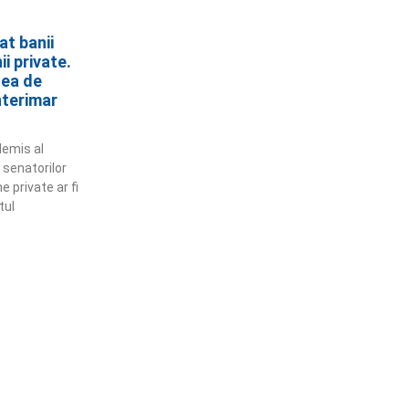
at banii
i private.
tea de
nterimar
demis al
 senatorilor
e private ar fi
tul
ămânem în contact!