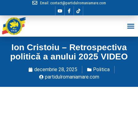
Email:
contact@partidulromaniamare.com
Hai în Echip
Ion Cristoiu – Retrospectiva
politică a anului 2025 VIDEO
decembrie 28, 2025
Politica
partidulromaniamare.com