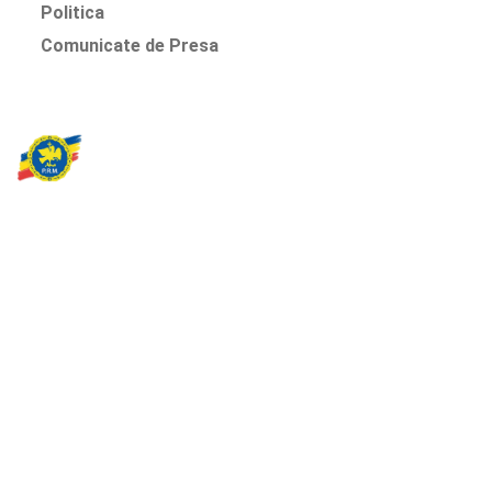
Politica
Comunicate de Presa
Partidul Romania Mare
România Prosperă: promitem o economie stabilă, inovație și
oportunități egale. Viziunea noastră se axează pe bunăstare,
sănătate, educație și respect față de mediu.
Sediul Central PRM
Strada Vasile Lăscăr nr. 16, Sector 2, București
+4 0773 704 275
centru@partidulromaniamare.ro
Rămânem în contact!
Află mai multe despre PRM