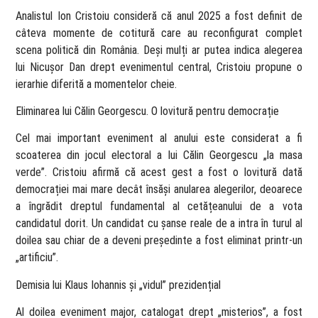
Analistul Ion Cristoiu consideră că anul 2025 a fost definit de
câteva momente de cotitură care au reconfigurat complet
scena politică din România. Deși mulți ar putea indica alegerea
lui Nicușor Dan drept evenimentul central, Cristoiu propune o
ierarhie diferită a momentelor cheie.
Eliminarea lui Călin Georgescu. O lovitură pentru democrație
Cel mai important eveniment al anului este considerat a fi
scoaterea din jocul electoral a lui Călin Georgescu „la masa
verde”. Cristoiu afirmă că acest gest a fost o lovitură dată
democrației mai mare decât însăși anularea alegerilor, deoarece
a îngrădit dreptul fundamental al cetățeanului de a vota
candidatul dorit. Un candidat cu șanse reale de a intra în turul al
doilea sau chiar de a deveni președinte a fost eliminat printr-un
„artificiu”.
Demisia lui Klaus Iohannis și „vidul” prezidențial
Al doilea eveniment major, catalogat drept „misterios”, a fost