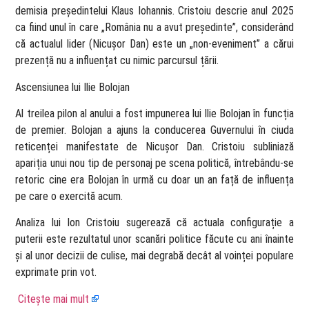
demisia președintelui Klaus Iohannis. Cristoiu descrie anul 2025
ca fiind unul în care „România nu a avut președinte”, considerând
că actualul lider (Nicușor Dan) este un „non-eveniment” a cărui
prezență nu a influențat cu nimic parcursul țării.
Ascensiunea lui Ilie Bolojan
Al treilea pilon al anului a fost impunerea lui Ilie Bolojan în funcția
de premier. Bolojan a ajuns la conducerea Guvernului în ciuda
reticenței manifestate de Nicușor Dan. Cristoiu subliniază
apariția unui nou tip de personaj pe scena politică, întrebându-se
retoric cine era Bolojan în urmă cu doar un an față de influența
pe care o exercită acum.
Analiza lui Ion Cristoiu sugerează că actuala configurație a
puterii este rezultatul unor scanări politice făcute cu ani înainte
și al unor decizii de culise, mai degrabă decât al voinței populare
exprimate prin vot.
Citește mai mult