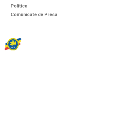
Politica
Comunicate de Presa
Partidul Romania Mare
România Prosperă: promitem o economie stabilă, inovație și
oportunități egale. Viziunea noastră se axează pe bunăstare,
sănătate, educație și respect față de mediu.
Sediul Central PRM
Strada Vasile Lăscăr nr. 16, Sector 2, București
+4 0773 704 275
centru@partidulromaniamare.ro
Rămânem în contact!
Află mai multe despre PRM