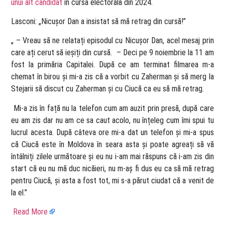
unui alt candidat
în cursa electorală din 2024.
Lasconi: „Nicușor Dan a insistat să mă retrag din cursă!”
„ – Vreau să ne relatați episodul cu Nicușor Dan, acel mesaj prin
care ați cerut să ieșiți din cursă. – Deci pe 9 noiembrie la 11 am
fost la primăria Capitalei. După ce am terminat filmarea m-a
chemat în birou și mi-a zis că a vorbit cu Zaherman și să merg la
Stejarii să discut cu Zaherman și cu Ciucă ca eu să mă retrag.
Mi-a zis în față nu la telefon cum am auzit prin presă, după care
eu am zis dar nu am ce sa caut acolo, nu înțeleg cum îmi spui tu
lucrul acesta. După câteva ore mi-a dat un telefon și mi-a spus
că Ciucă este în Moldova în seara asta și poate agreați să vă
întâlniți zilele următoare și eu nu i-am mai răspuns că i-am zis din
start că eu nu mă duc nicăieri, nu m-aș fi dus eu ca să mă retrag
pentru Ciucă, și asta a fost tot, mi s-a părut ciudat că a venit de
la el.”
Read More