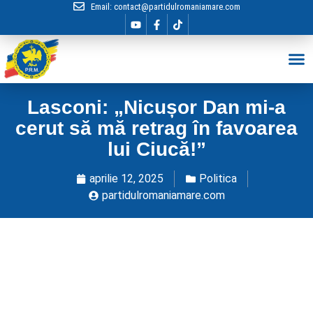
Email:
contact@partidulromaniamare.com
Hai în Echip
Lasconi: „Nicușor Dan mi-a
cerut să mă retrag în favoarea
lui Ciucă!”
aprilie 12, 2025
Politica
partidulromaniamare.com