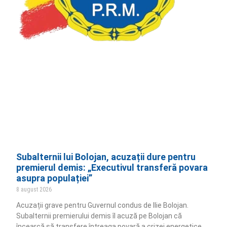
Subalternii lui Bolojan, acuzații dure pentru
premierul demis: „Executivul transferă povara
asupra populației”
8 august 2026
Acuzații grave pentru Guvernul condus de Ilie Bolojan.
Subalternii premierului demis îl acuză pe Bolojan că
încearcă să transfere întreaga povară a crizei energetice