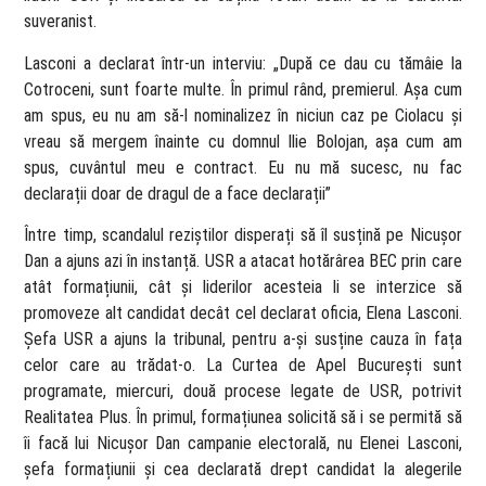
suveranist.
Lasconi a declarat într-un interviu: „După ce dau cu tămâie la
Cotroceni, sunt foarte multe. În primul rând, premierul. Așa cum
am spus, eu nu am să-l nominalizez în niciun caz pe Ciolacu și
vreau să mergem înainte cu domnul Ilie Bolojan, așa cum am
spus, cuvântul meu e contract. Eu nu mă sucesc, nu fac
declarații doar de dragul de a face declarații”
Între timp, scandalul reziștilor disperați să îl susțină pe Nicușor
Dan a ajuns azi în instanță. USR a atacat hotărârea BEC prin care
atât formațiunii, cât și liderilor acesteia li se interzice să
promoveze alt candidat decât cel declarat oficia, Elena Lasconi.
Șefa USR a ajuns la tribunal, pentru a-și susține cauza în fața
celor care au trădat-o. La Curtea de Apel București sunt
programate, miercuri, două procese legate de USR, potrivit
Realitatea Plus. În primul, formațiunea solicită să i se permită să
îi facă lui Nicușor Dan campanie electorală, nu Elenei Lasconi,
șefa formațiunii și cea declarată drept candidat la alegerile