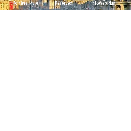
România Mare.
Reserved.
InfoWebPlus