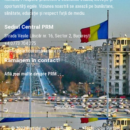
oportunități egale. Viziunea noastră se axează pe bunăstare,
sănătate, educație și respect față de mediu.
Sediul Central PRM
Strada Vasile Lăscăr nr. 16, Sector 2, București
+4 0773 704 275
centru@partidulromaniamare.ro
Rămânem în contact!
Află mai multe despre PRM
ABONARE!
© 2023 Partidul
All Rights
Technology Partner: