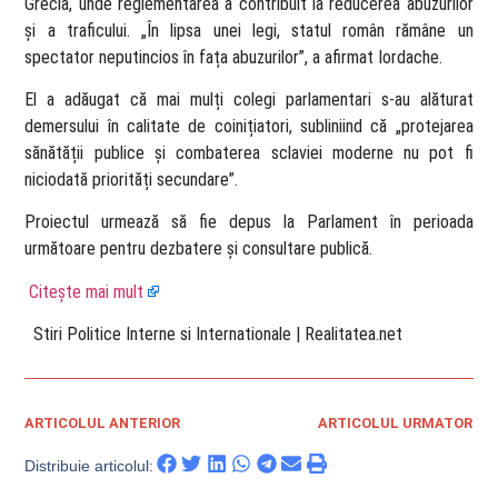
Grecia, unde reglementarea a contribuit la reducerea abuzurilor
și a traficului. „În lipsa unei legi, statul român rămâne un
spectator neputincios în fața abuzurilor”, a afirmat Iordache.
El a adăugat că mai mulți colegi parlamentari s-au alăturat
demersului în calitate de coinițiatori, subliniind că „protejarea
sănătății publice și combaterea sclaviei moderne nu pot fi
niciodată priorități secundare”.
Proiectul urmează să fie depus la Parlament în perioada
următoare pentru dezbatere și consultare publică.
Citește mai mult
​ Stiri Politice Interne si Internationale | Realitatea.net
ARTICOLUL ANTERIOR
ARTICOLUL URMATOR
Distribuie articolul: