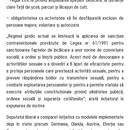
– reguli stricte privind amplasarea spațiilor dedicate, la distanțe
clare față de școli, parcuri și lăcașuri de cult;
– obligativitatea ca activitatea să fie desfășurată exclusiv de
persoane majore, voluntare și autorizate.
„Regimul juridic actual se limitează la aplicarea de sancţiuni
contravenţionale prevăzute de Legea nr. 61/1991 pentru
sancţionarea faptelor de încălcare a unor norme de convieţuire
socială, a ordinii şi liniştii publice. Acest mod de descurajare a
activităţilor sexuale s-a dovedit a fi lipsit de eficacitate pentru
a proteja persoanele care prestează activităţi sexuale, pentru a
preveni răspândirea bolilor cu transmitere sexuală, pentru a
combate exploatarea persoanelor şi pentru a permite statului să
exercite atribuţiile constituţionale privind sănătatea publică,
ordinea socială şi siguranţa cetăţenilor”, arată iniţiatorul în
expunerea de motive.
Deputatul liberal a comparat inițiativa cu modelele implementate
deja în state precum Germania, Olanda, Austria, Elveția sau