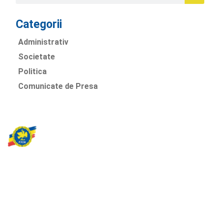
Categorii
Administrativ
Societate
Politica
Comunicate de Presa
Partidul Romania Mare
România Prosperă: promitem o economie stabilă, inovație și
oportunități egale. Viziunea noastră se axează pe bunăstare,
sănătate, educație și respect față de mediu.
Sediul Central PRM
Strada Vasile Lăscăr nr. 16, Sector 2, București