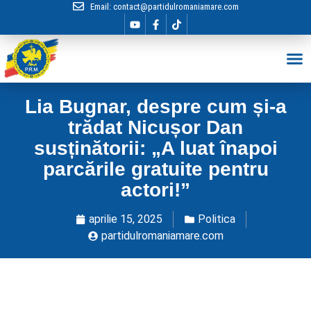
Email:
contact@partidulromaniamare.com
Hai în Echip
Lia Bugnar, despre cum și-a
trădat Nicușor Dan
susținătorii: „A luat înapoi
parcările gratuite pentru
actori!”
aprilie 15, 2025
Politica
partidulromaniamare.com