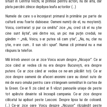
situat în Centrul Vechi, le primise pentru actori, nu de alta, dar
plata parcării zilnice depășea leafa actorilor (…)
Numele de care s-a înconjurat primarul în primărie pe parte de
cultură erau foarte dubioase. Oameni numiți de el, nu moșteniți.
Voicu, contrariat și pur ca omătu” zice „nu, cred că el nu știe
cine sunt ăștia”, unii dintre noi, un pic mai puțin creduli, ne
gândim – „măi, Voicu, s-ar putea să cam știe”, „Nu, nu, clar nu
știe, n-are cum… îl sun să-i spun”. Numai că primarul nu a mai
răspuns la telefon.
Mă întreb uneori ce ar zice Voicu acum despre „Nicușor”. Ce ar
zice când ar vedea că nu era despre București, era despre
putere. Ce ar zice când ar vedea ce ne-am păcălit toți. Ce ar
zice despre oamenii de afaceri anonimi care au donat sute de
mii de euro omului pentru care strângeam semnături în curtea de
la Green. Ce-ar fi zis când ar fi văzut panourile uriașe de peste
tot apărute dinainte să înceapă campania. Ce-ar zice despre
călcatul lui apăsat peste Lasconi. Despre lipsa lui de coloană.
(…) Ce-ar zice oare Voicu despre „Nicușor” răzgândit peste