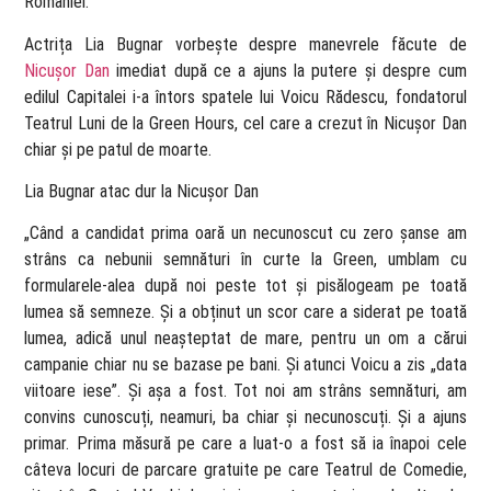
României.
Actrița Lia Bugnar vorbește despre manevrele făcute de
Nicușor Dan
imediat după ce a ajuns la putere și despre cum
edilul Capitalei i-a întors spatele lui Voicu Rădescu, fondatorul
Teatrul Luni de la Green Hours, cel care a crezut în Nicușor Dan
chiar și pe patul de moarte.
Lia Bugnar atac dur la Nicușor Dan
„Când a candidat prima oară un necunoscut cu zero șanse am
strâns ca nebunii semnături în curte la Green, umblam cu
formularele-alea după noi peste tot și pisălogeam pe toată
lumea să semneze. Și a obținut un scor care a siderat pe toată
lumea, adică unul neașteptat de mare, pentru un om a cărui
campanie chiar nu se bazase pe bani. Și atunci Voicu a zis „data
viitoare iese”. Și așa a fost. Tot noi am strâns semnături, am
convins cunoscuți, neamuri, ba chiar și necunoscuți. Și a ajuns
primar. Prima măsură pe care a luat-o a fost să ia înapoi cele
câteva locuri de parcare gratuite pe care Teatrul de Comedie,