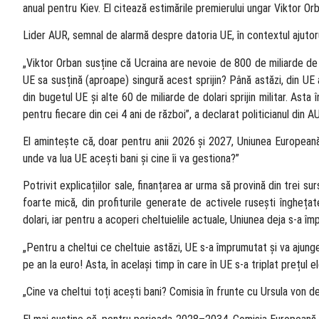
anual pentru Kiev. El citează estimările premierului ungar Viktor Orb
Lider AUR, semnal de alarmă despre datoria UE, în contextul ajutor
„Viktor Orban susține că Ucraina are nevoie de 800 de miliarde de d
UE sa susțină (aproape) singură acest sprijin? Până astăzi, din UE 
din bugetul UE și alte 60 de miliarde de dolari sprijin militar. A
pentru fiecare din cei 4 ani de război”, a declarat politicianul din A
El amintește că, doar pentru anii 2026 și 2027, Uniunea Europeană
unde va lua UE acești bani și cine îi va gestiona?”
Potrivit explicațiilor sale, finanțarea ar urma să provină din trei s
foarte mică, din profiturile generate de activele rusești îngheța
dolari, iar pentru a acoperi cheltuielile actuale, Uniunea deja s-a î
„Pentru a cheltui ce cheltuie astăzi, UE s-a împrumutat și va aju
pe an la euro! Asta, în același timp în care în UE s-a triplat prețul ele
„Cine va cheltui toți acești bani? Comisia în frunte cu Ursula von d