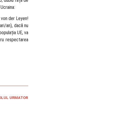
, dublu față de
 Ucraina:
la von der Leyen!
ari/an), dacă nu
populația UE, va
ntru respectarea
OLUL URMATOR