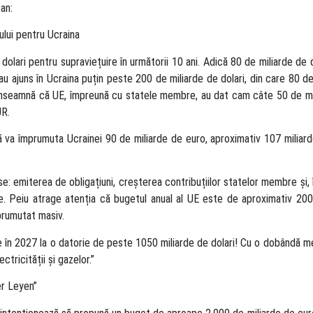
an:
ului pentru Ucraina
olari pentru supraviețuire în următorii 10 ani. Adică 80 de miliarde de 
au ajuns în Ucraina puțin peste 200 de miliarde de dolari, din care 80 de
sta înseamnă că UE, împreună cu statele membre, au dat cam câte 50 de mi
UR.
 va împrumuta Ucrainei 90 de miliarde de euro, aproximativ 107 miliard
urse: emiterea de obligațiuni, creșterea contribuțiilor statelor membre și,
te. Peiu atrage atenția că bugetul anual al UE este de aproximativ 200
mprumutat masiv.
nge în 2027 la o datorie de peste 1050 miliarde de dolari! Cu o dobândă
ctricității și gazelor.”
er Leyen”