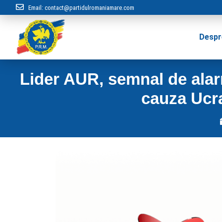
Email:
contact@partidulromaniamare.com
Despr
Lider AUR, semnal de alarm
cauza Ucrai