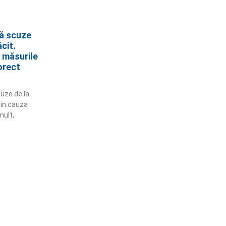
ră scuze
cit.
ă măsurile
orect
cuze de la
din cauza
mult,
ămânem în contact!