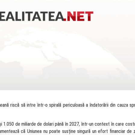
nă riscă să intre într-o spirală periculoasă a îndatorării din cauza sprij
și 1.050 de miliarde de dolari până în 2027, într-un context în care cost
umentează că Uniunea nu poate susține singură un efort financiar de z