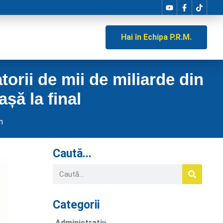
Hai în Echipa P.R.M.
orii de mii de miliarde din
așă la final
m
Caută...
Categorii
Administrativ