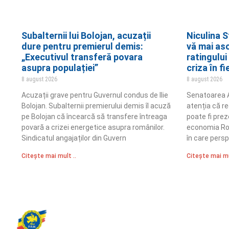
Subalternii lui Bolojan, acuzații
Niculina 
dure pentru premierul demis:
vă mai as
„Executivul transferă povara
ratingului
asupra populației”
criza în fi
8 august 2026
8 august 2026
Acuzații grave pentru Guvernul condus de Ilie
Senatoarea A
Bolojan. Subalternii premierului demis îl acuză
atenția că re
pe Bolojan că încearcă să transfere întreaga
poate fi pre
povară a crizei energetice asupra românilor.
economia Rom
Sindicatul angajaților din Guvern
în care pers
Citește mai mult ..
Citește mai mu
Partidul Romania Mare