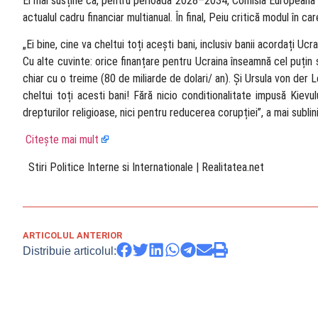
El mai susține că, pentru perioada 2028–2034, Comisia Europeană 
actualul cadru financiar multianual. În final, Peiu critică modul în ca
„Ei bine, cine va cheltui toți acești bani, inclusiv banii acordați Uc
Cu alte cuvinte: orice finanțare pentru Ucraina înseamnă cel puțin
chiar cu o treime (80 de miliarde de dolari/ an). Și Ursula von de
cheltui toți acesti bani! Fără nicio conditionalitate impusă Kievul
drepturilor religioase, nici pentru reducerea corupției”, a mai sublini
Citește mai mult
​ Stiri Politice Interne si Internationale | Realitatea.net
ARTICOLUL ANTERIOR
Distribuie articolul: