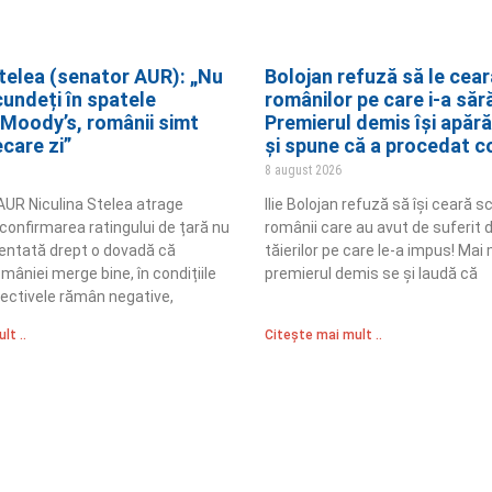
Stelea (senator AUR): „Nu
Bolojan refuză să le cea
cundeți în spatele
românilor pe care i-a sără
 Moody’s, românii simt
Premierul demis își apăr
ecare zi”
și spune că a procedat c
8 august 2026
UR Niculina Stelea atrage
Ilie Bolojan refuză să își ceară s
confirmarea ratingului de țară nu
românii care au avut de suferit 
zentată drept o dovadă că
tăierilor pe care le-a impus! Mai 
âniei merge bine, în condițiile
premierul demis se și laudă că
pectivele rămân negative,
lt ..
Citește mai mult ..
Sediul Central PRM
R