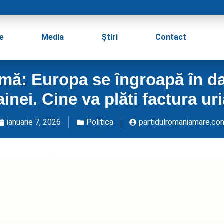
e
Media
Știri
Contact
ă: Europa se îngroapă în dat
nei. Cine va plăti factura uri
ianuarie 7, 2026
Politica
partidulromaniamare.co