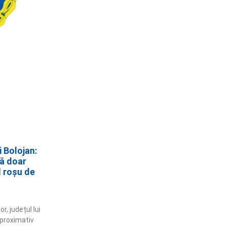
i Bolojan:
ă doar
d roșu de
r, județul lui
aproximativ