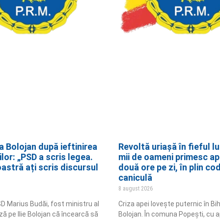
a Bolojan după ieftinirea
Revoltă uriașă în fieful lu
lor: „PSD a scris legea.
mii de oameni primesc ap
stră ați scris discursul
două ore pe zi, în plin co
caniculă
8 august 2026
D Marius Budăi, fost ministru al
Criza apei lovește puternic în Biho
uză pe Ilie Bolojan că încearcă să
Bolojan. În comuna Popești, cu 