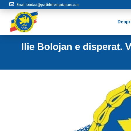
Email:
contact@partidulromaniamare.com
Despr
llie Bolojan e disperat.