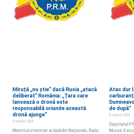
Miruță „nu știe” dacă Rusia „atacă
Atac dur l
deliberat” România: „Țara care
carburanți
lansează o dronă este
Dumneavoa
responsabilă oriunde această
de după”
dronă ajunge”
8 august 2026
8 august 2026
Deputatul PS
Ministrul interimar al Apărării Naţionale, Radu
Muncii, îl ac