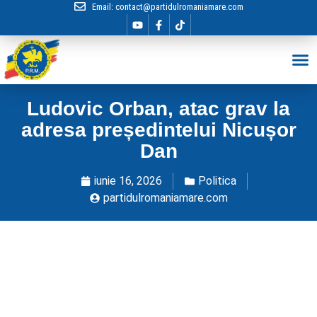
Email:
contact@partidulromaniamare.com
Hai în Echip
Ludovic Orban, atac grav la
adresa președintelui Nicușor
Dan
iunie 16, 2026
Politica
partidulromaniamare.com