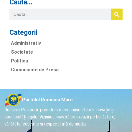
Caută...
Categorii
Administrativ
Societate
Politica
Comunicate de Presa
Partidul Romania Mare
România Prosperă: promitem o economie stabilă, inovație și
oportunități egale. Viziunea noastră se axează pe bunăstare,
sănătate, educație și respect față de mediu.