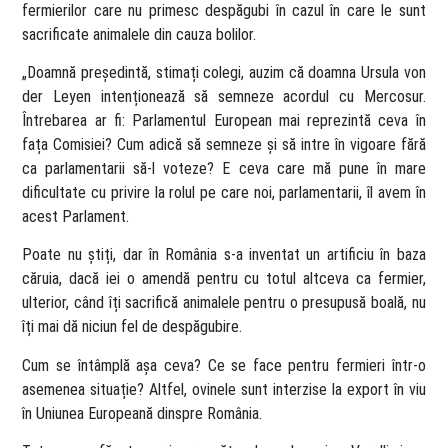
fermierilor care nu primesc despăgubi în cazul în care le sunt
sacrificate animalele din cauza bolilor.
„Doamnă președintă, stimați colegi, auzim că doamna Ursula von
der Leyen intenționează să semneze acordul cu Mercosur.
Întrebarea ar fi: Parlamentul European mai reprezintă ceva în
fața Comisiei? Cum adică să semneze și să intre în vigoare fără
ca parlamentarii să-l voteze? E ceva care mă pune în mare
dificultate cu privire la rolul pe care noi, parlamentarii, îl avem în
acest Parlament.
Poate nu știți, dar în România s-a inventat un artificiu în baza
căruia, dacă iei o amendă pentru cu totul altceva ca fermier,
ulterior, când îți sacrifică animalele pentru o presupusă boală, nu
îți mai dă niciun fel de despăgubire.
Cum se întâmplă așa ceva? Ce se face pentru fermieri într-o
asemenea situație? Altfel, ovinele sunt interzise la export în viu
în Uniunea Europeană dinspre România.