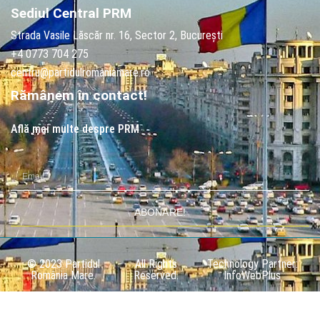
Sediul Central PRM
Strada Vasile Lăscăr nr. 16, Sector 2, București
+4 0773 704 275
centru@partidulromaniamare.ro
Rămânem în contact!
Află mai multe despre PRM
ABONARE!
© 2023 Partidul
All Rights
Technology Partner:
România Mare.
Reserved.
InfoWebPlus