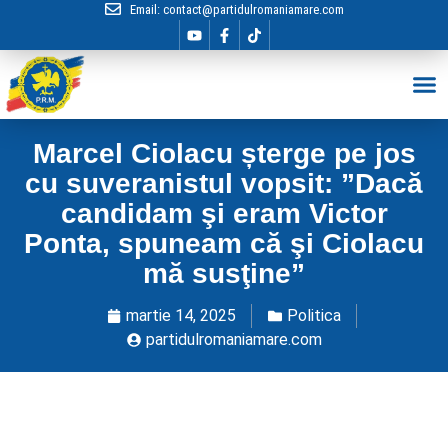
Email:
contact@partidulromaniamare.com
Hai în Echip
Marcel Ciolacu șterge pe jos
cu suveranistul vopsit: ”Dacă
candidam şi eram Victor
Ponta, spuneam că şi Ciolacu
mă susţine”
martie 14, 2025
Politica
partidulromaniamare.com