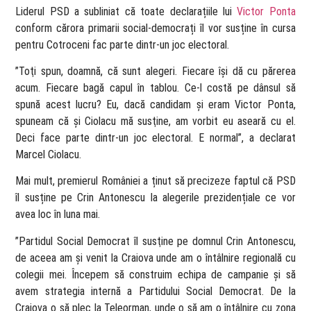
Liderul PSD a subliniat că toate declarațiile lui
Victor Ponta
conform cărora primarii social-democrați îl vor susține în cursa
pentru Cotroceni fac parte dintr-un joc electoral.
”Toţi spun, doamnă, că sunt alegeri. Fiecare îşi dă cu părerea
acum. Fiecare bagă capul în tablou. Ce-l costă pe dânsul să
spună acest lucru? Eu, dacă candidam şi eram Victor Ponta,
spuneam că şi Ciolacu mă susţine, am vorbit eu aseară cu el.
Deci face parte dintr-un joc electoral. E normal”, a declarat
Marcel Ciolacu.
Mai mult, premierul României a ținut să precizeze faptul că PSD
îl susține pe Crin Antonescu la alegerile prezidențiale ce vor
avea loc în luna mai.
”Partidul Social Democrat îl susţine pe domnul Crin Antonescu,
de aceea am şi venit la Craiova unde am o întâlnire regională cu
colegii mei. Începem să construim echipa de campanie şi să
avem strategia internă a Partidului Social Democrat. De la
Craiova o să plec la Teleorman, unde o să am o întâlnire cu zona