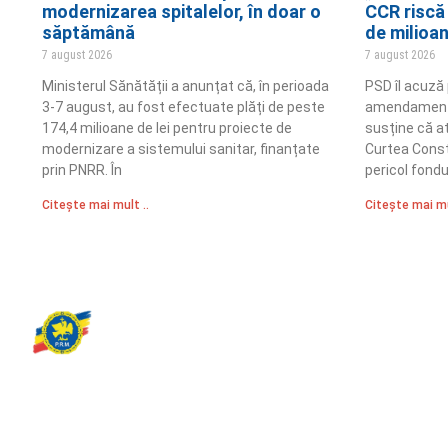
modernizarea spitalelor, în doar o
CCR riscă
săptămână
de milioa
7 august 2026
7 august 2026
Ministerul Sănătății a anunțat că, în perioada
PSD îl acuză 
3-7 august, au fost efectuate plăți de peste
amendamentel
174,4 milioane de lei pentru proiecte de
susține că a
modernizare a sistemului sanitar, finanțate
Curtea Const
prin PNRR. În
pericol fond
Citește mai mult ..
Citește mai mu
Partidul Romania Mare
România Prosperă: promitem o economie stabilă, inovație și oportu
egale. Viziunea noastră se axează pe bunăstare, sănătate, educați
față de mediu.