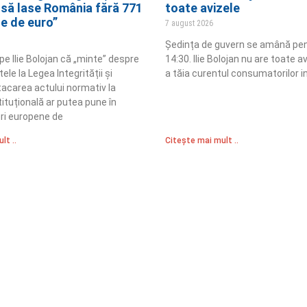
 să lase România fără 771
toate avizele
ne de euro”
7 august 2026
Ședința de guvern se amână pen
pe Ilie Bolojan că „minte” despre
14:30. Ilie Bolojan nu are toate a
e la Legea Integrității și
a tăia curentul consumatorilor in
tacarea actului normativ la
ituțională ar putea pune în
uri europene de
lt ..
Citește mai mult ..
Sediul Central PRM
R
Strada Vasile Lăscăr nr. 16, Sector 2, București
nități
A
+4 0773 704 275
e și respect
centru@partidulromaniamare.ro