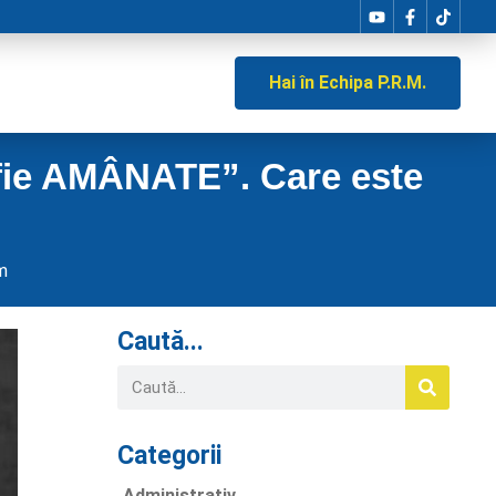
Hai în Echipa P.R.M.
 fie AMÂNATE”. Care este
m
Caută...
Categorii
Administrativ