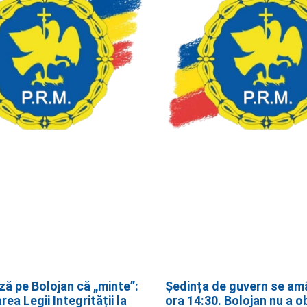
ză pe Bolojan că „minte”:
Ședința de guvern se am
ea Legii Integrității la
ora 14:30. Bolojan nu a o