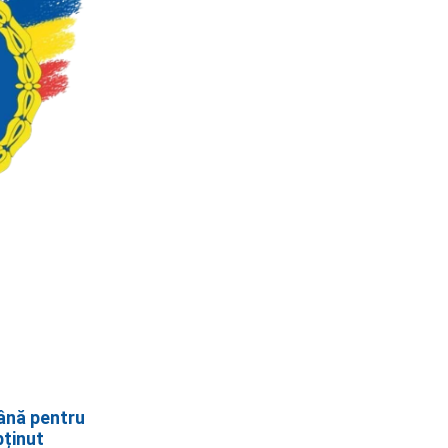
ână pentru
bținut