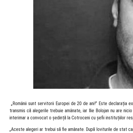
​ „Românii sunt servitorii Europei de 20 de ani!” Este declarația exp
transmis că alegerile trebuie amânate, iar Ilie Bolojan nu are nicio
interimar a convocat o ședință la Cotroceni cu șefii instituțiilor r
„Aceste alegeri ar trebui să fie amânate. După loviturile de stat 