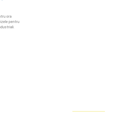
tru ora
vizele pentru
dustriali.
ămânem în contact!
flă mai multe despre PRM
ABONARE!