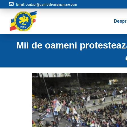
Email:
contact@partidulromaniamare.com
Despr
Mii de oameni protesteaz