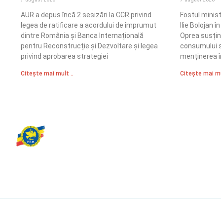
AUR a depus încă 2 sesizări la CCR privind
Fostul minis
legea de ratificare a acordului de împrumut
Ilie Bolojan 
dintre România și Banca Internațională
Oprea susțin
pentru Reconstrucție și Dezvoltare și legea
consumului s
privind aprobarea strategiei
menținerea î
Citește mai mult ..
Citește mai mu
Partidul Romania Mare
România Prosperă: promitem o economie stabilă, inovație și oportu
egale. Viziunea noastră se axează pe bunăstare, sănătate, educați
față de mediu.
© 2023 Partidul România Mare.
All Rights Reserved.