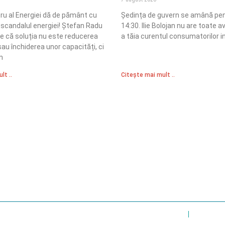
tru al Energiei dă de pământ cu
Ședința de guvern se amână pen
în scandalul energiei! Ștefan Radu
14:30. Ilie Bolojan nu are toate a
e că soluția nu este reducerea
a tăia curentul consumatorilor in
au închiderea unor capacități, ci
n
lt ..
Citește mai mult ..
Sediul Central PRM
R
Strada Vasile Lăscăr nr. 16, Sector 2, București
nități
A
+4 0773 704 275
e și respect
centru@partidulromaniamare.ro
Polica de Confidențialitate
Politică Cook