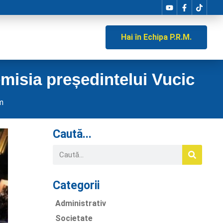
Hai în Echipa P.R.M.
misia președintelui Vucic
m
Caută...
Categorii
Administrativ
Societate