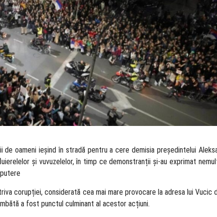
ii de oameni ieșind în stradă pentru a cere demisia președintelui Aleks
luierelelor și vuvuzelelor, în timp ce demonstranții și-au exprimat nemu
 putere
iva corupției, considerată cea mai mare provocare la adresa lui Vucic din
sâmbătă a fost punctul culminant al acestor acțiuni.