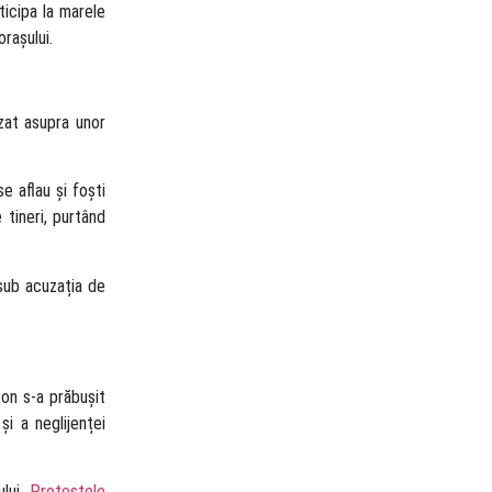
ticipa la marele
rașului.
izat asupra unor
se aflau și foști
 tineri, purtând
 sub acuzația de
on s-a prăbușit
i a neglijenței
ului.
Protestele