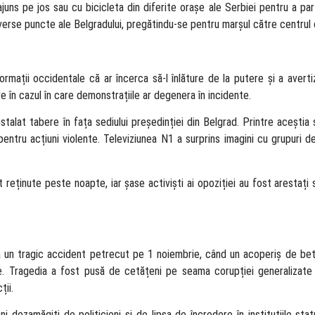
juns pe jos sau cu bicicleta din diferite orașe ale Serbiei pentru a par
iverse puncte ale Belgradului, pregătindu-se pentru marșul către centrul o
formații occidentale că ar încerca să-l înlăture de la putere și a avert
e în cazul în care demonstrațiile ar degenera în incidente.
instalat tabere în fața sediului președinției din Belgrad. Printre aceștia 
entru acțiuni violente. Televiziunea N1 a surprins imagini cu grupuri de
 reținute peste noapte, iar șase activiști ai opoziției au fost arestați
ă un tragic accident petrecut pe 1 noiembrie, când un acoperiș de bet
. Tragedia a fost pusă de cetățeni pe seama corupției generalizate ș
ții.
dezamăgiți de politicieni și de lipsa de încredere în instituțiile stat