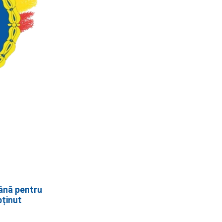
ână pentru
bținut