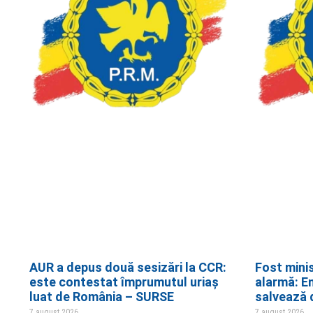
AUR a depus două sesizări la CCR:
Fost mini
este contestat împrumutul uriaș
alarmă: E
luat de România – SURSE
salvează d
7 august 2026
7 august 2026