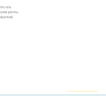
tru ora
vizele pentru
dustriali.
ămânem în contact!
flă mai multe despre PRM
ABONARE!
ie-uri