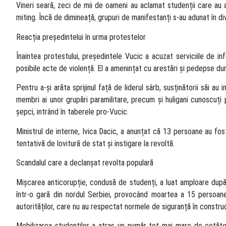
Vineri seară, zeci de mii de oameni au aclamat studenții care au a
miting. Încă de dimineață, grupuri de manifestanți s-au adunat în d
Reacția președintelui în urma protestelor
Înaintea protestului, președintele Vucic a acuzat serviciile de in
posibile acte de violență. El a amenințat cu arestări și pedepse dur
Pentru a-și arăta sprijinul față de liderul sârb, susținătorii săi au 
membri ai unor grupări paramilitare, precum și huligani cunoscuți p
șepci, intrând în taberele pro-Vucic.
Ministrul de interne, Ivica Dacic, a anunțat că 13 persoane au fost
tentativă de lovitură de stat și instigare la revoltă.
Scandalul care a declanșat revolta populară
Mișcarea anticorupție, condusă de studenți, a luat amploare dup
într-o gară din nordul Serbiei, provocând moartea a 15 persoane
autorităților, care nu au respectat normele de siguranță în construc
Mobilizarea studenților a atras un număr tot mai mare de cetățeni 