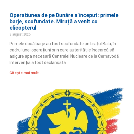
Operațiunea de pe Dunăre a început: primele
barje, scufundate. Miruță a venit cu
elicopterul
8 august 2026
Primele două barje au fost scufundate pe brațul Bala, în
cadrul unei operațiuni prin care autoritățile încearcă să
asigure apa necesară Centralei Nucleare de la Cernavodă.
Intervenția a fost declanșată
Citește mai mult ..