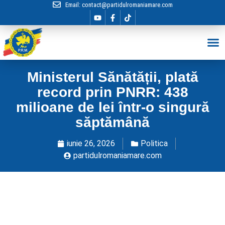
Email:
contact@partidulromaniamare.com
Hai în Echip
Ministerul Sănătății, plată
record prin PNRR: 438
milioane de lei într-o singură
săptămână
iunie 26, 2026
Politica
partidulromaniamare.com