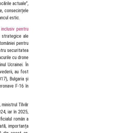
cările actuale”,
re, consecințele
ncul estic.
 inclusiv pentru
e strategice ale
 României pentru
ntru securitatea
acurile cu drone
nul Ucrainei. În
vederii, au fost
17), Bulgaria și
aeronave F-16 în
ministrul Tîlvăr
4, iar în 2025,
ficialul român a
dată, importanța