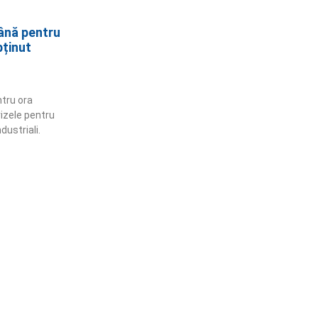
ână pentru
bținut
tru ora
vizele pentru
dustriali.
ămânem în contact!
flă mai multe despre PRM