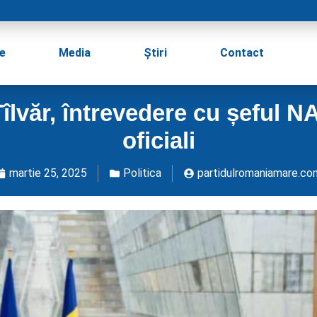
e
Media
Știri
Contact
Tîlvăr, întrevedere cu șeful N
oficiali
martie 25, 2025
Politica
partidulromaniamare.co