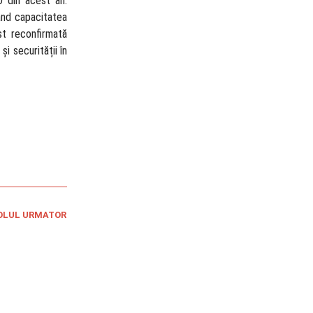
O din acest an.
rând capacitatea
st reconfirmată
i securității în
OLUL URMATOR