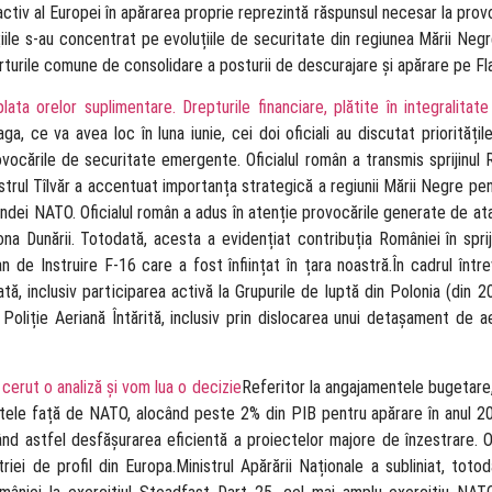
activ al Europei în apărarea proprie reprezintă răspunsul necesar la provo
iile s-au concentrat pe evoluțiile de securitate din regiunea Mării Neg
orturile comune de consolidare a posturii de descurajare și apărare pe Fla
lata orelor suplimentare. Drepturile financiare, plătite în integralitate
, ce va avea loc în luna iunie, cei doi oficiali au discutat prioritățil
rovocările de securitate emergente. Oficialul român a transmis sprijinul
inistrul Tîlvăr a accentuat importanța strategică a regiunii Mării Negre pe
endei NATO. Oficialul român a adus în atenție provocările generate de at
na Dunării. Totodată, acesta a evidențiat contribuția României în spriji
 de Instruire F-16 care a fost înființat în țara noastră.În cadrul între
tă, inclusiv participarea activă la Grupurile de luptă din Polonia (din 20
e Poliție Aeriană Întărită, inclusiv prin dislocarea unui detașament de 
 cerut o analiză și vom lua o decizie
Referitor la angajamentele bugetare, 
tele față de NATO, alocând peste 2% din PIB pentru apărare în anul 202
nd astfel desfășurarea eficientă a proiectelor majore de înzestrare. O
ei de profil din Europa.Ministrul Apărării Naționale a subliniat, toto