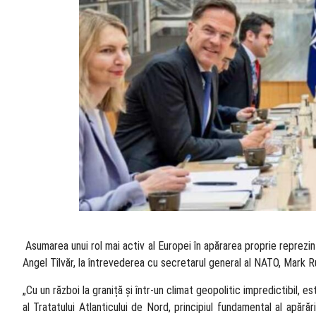
​ Asumarea unui rol mai activ al Europei în apărarea proprie reprezin
Angel Tîlvăr, la întrevederea cu secretarul general al NATO, Mark 
„Cu un război la graniță și într-un climat geopolitic impredictibil,
al Tratatului Atlanticului de Nord, principiul fundamental al apără