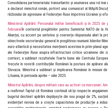
Consolidarea parteneriatului transatlantic și asumarea unui rol mai 
a declarat ministrul român, potrivit unui comunicat al MApN.Discuț
războiului de agresiune al Federației Ruse împotriva Ucrainei și ef
Ministerul Apărării: Personalul militar beneficiază şi în 2025 de p
februarie
În contextul pregătirilor pentru Summitul NATO de la Haga
Alianței, cu accent pe unitatea și coerența răspunsului aliat la p
obiectivele secretarului general în pregătirea reuniunii liderilor.M
euro-atlantică și necesitatea menținerii acesteia în prim-planul ag
ale Federației Ruse asupra infrastructurii critice ucrainene din zo
context, a subliniat rezultatele foarte bune ale Centrului European
trecute în revistă contribuțiile României la postura de apărare alia
Slovacia. Ministrul a subliniat și implicarea României în misiuni d
Lituania, în perioada aprilie – iulie 2025.
Ministrul Apărării, despre militarii care au activat ca mercenari: Am
a reafirmat faptul că România continuă să își respecte angajamen
bugetul destinat apărării depășește din nou pragul de 2%, susținâ
evidențiat nevoia de a crește capacitatea de producție a industri