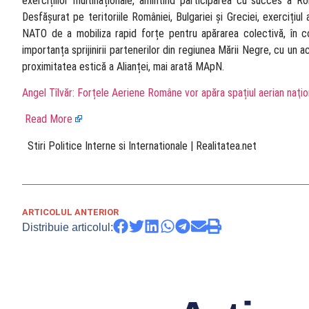
exercițiilor multinaționale, amintind participarea cu succes a 
Desfășurat pe teritoriile României, Bulgariei și Greciei, exercițiu
NATO de a mobiliza rapid forțe pentru apărarea colectivă, în con
importanța sprijinirii partenerilor din regiunea Mării Negre, cu un 
proximitatea estică a Alianței, mai arată MApN.
Angel Tîlvăr: Forțele Aeriene Române vor apăra spațiul aerian naţion
Read More
​ Stiri Politice Interne si Internationale | Realitatea.net
ARTICOLUL ANTERIOR
Distribuie articolul: