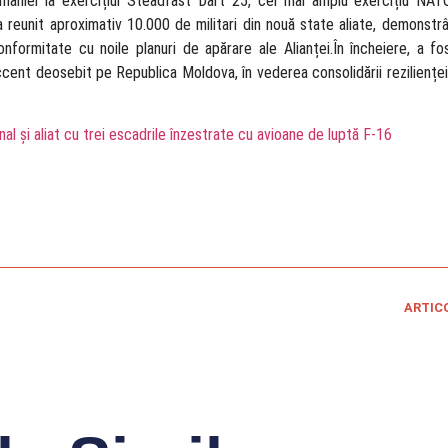
României la exercițiul Steadfast Dart 25, cel mai amplu exercițiu NAT
l a reunit aproximativ 10.000 de militari din nouă state aliate, demonst
formitate cu noile planuri de apărare ale Alianței.În încheiere, a fo
accent deosebit pe Republica Moldova, în vederea consolidării rezilienței ș
al şi aliat cu trei escadrile înzestrate cu avioane de luptă F-16
ARTIC