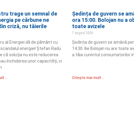
stru trage un semnal de
Ședința de guvern se am
nergia pe cărbune ne
ora 15:00. Bolojan nu a o
in criză, nu tăierile
toate avizele
7 august 2026
tru al Energiei dă de pământ cu
Ședința de guvern se amână pen
în scandalul energiei! Ștefan Radu
14:30. Ilie Bolojan nu are toate a
e că soluția nu este reducerea
a tăia curentul consumatorilor in
au închiderea unor capacități, ci
n
lt ..
Citește mai mult ..
Sediul Central PRM
R
Strada Vasile Lăscăr nr. 16, Sector 2, București
nități
A
+4 0773 704 275
e și respect