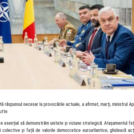
tă răspunsul necesar la provocările actuale, a afirmat, marți, ministrul Ap
Rutte.
 este esențial să demonstrăm unitate și viziune strategică. Atașamentul faț
rii colective și față de valorile democratice euroatlantice, ghidează acț