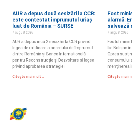
AUR a depus două sesizări la CCR:
Fost mini
este contestat împrumutul uriaș
alarmă: E
luat de România – SURSE
salvează d
7 august 2026
7 august 2026
AUR a depus încă 2 sesizări la CCR privind
Fostul minis
legea de ratificare a acordului de împrumut
Ilie Bolojan 
dintre România și Banca Internațională
Oprea susțin
pentru Reconstrucție și Dezvoltare și legea
consumului s
privind aprobarea strategiei
menținerea î
Citește mai mult ..
Citește mai mu
Partidul Romania Mare
România Prosperă: promitem o economie stabilă, inovație și oportu
egale. Viziunea noastră se axează pe bunăstare, sănătate, educați