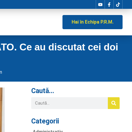
Hai în Echipa P.R.M.
ATO. Ce au discutat cei doi
m
Caută...
Categorii
Administrativ