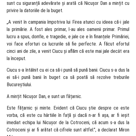
sunt cu siguranță adevărate și arată că Nicușor Dan a mințit cu
privire la datoriile de la buget.
„A venit în campania împotriva lui Firea atunci cu ideea că-i jale
la primărie. A fost ales primar, l-au ales oamenii primar. Primul
lucru a spus, dom’le, e tragedie, e jale ce e în finanțele Primăriei,
voi face eforturi ca lucrurile să fie perfecte. A făcut efortul
cinci ani de zile, a venit Ciucu și aflăm că este mai jale decât era
la început.
Ciucu s-a întâlnit cu ei ca să-i pună să pună banii. Ciucu s-a dus la
ei să-i pună banii în buget ca să poată să rezolve treburile
Bucureștiului.
A mințit Nicușor Dan, e sunt un fățarnic.
Este fățarnic și minte. Evident că Ciucu știe despre ce este
vorba, că este cu hârtiile în față și dacă n-ar fi așa, ar fi ieșit
imediat echipa lui Nicușor de la Cotroceni, că acum s-a dus la
Cotroceni și ar fi arătat că cifrele sunt altfel.”, a declarat Miron