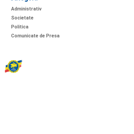
Administrativ
Societate
Politica
Comunicate de Presa
Partidul Romania Mare
România Prosperă: promitem o economie stabilă, inovație și
oportunități egale. Viziunea noastră se axează pe bunăstare,
sănătate, educație și respect față de mediu.
Sediul Central PRM
Strada Vasile Lăscăr nr. 16, Sector 2, București
+4 0773 704 275
centru@partidulromaniamare.ro