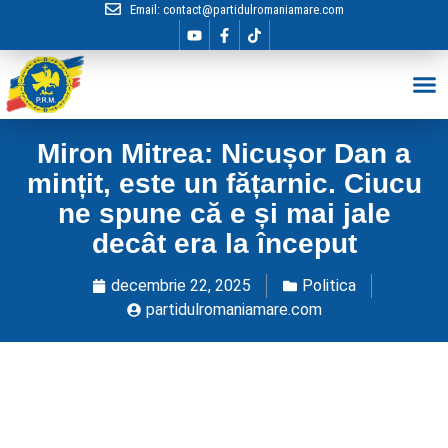
Email:
contact@partidulromaniamare.com
Hai în Echip
Miron Mitrea: Nicușor Dan a
mințit, este un fățarnic. Ciucu
ne spune că e și mai jale
decât era la început
decembrie 22, 2025
Politica
partidulromaniamare.com