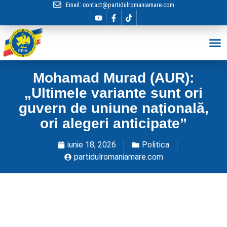
Email:
contact@partidulromaniamare.com
Hai în Echip
Mohamad Murad (AUR):
„Ultimele variante sunt ori
guvern de uniune națională,
ori alegeri anticipate”
iunie 18, 2026
Politica
partidulromaniamare.com