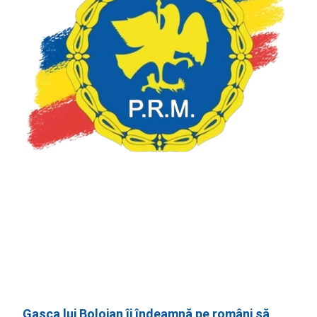
Gașca lui Bolojan îi îndeamnă pe români să