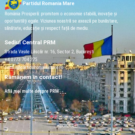
Partidul Romania Mare
România Prosperă: promitem o economie stabilă, inovație și
oportunități egale. Viziunea noastră se axează pe bunăstare,
sănătate, educație și respect față de mediu.
Sediul Central PRM
Strada Vasile Lăscăr nr. 16, Sector 2, București
+4 0773 704 275
centru@partidulromaniamare.ro
Rămânem în contact!
Află mai multe despre PRM
ABONARE!