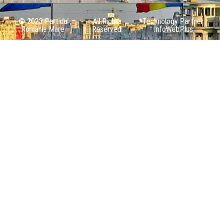
© 2023 Partidul
All Rights
Technology Partner:
România Mare.
Reserved.
InfoWebPlus