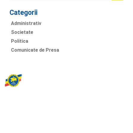
Categorii
Administrativ
Societate
Politica
Comunicate de Presa
Partidul Romania Mare
România Prosperă: promitem o economie stabilă, inovație și
oportunități egale. Viziunea noastră se axează pe bunăstare,
sănătate, educație și respect față de mediu.
Sediul Central PRM
Strada Vasile Lăscăr nr. 16, Sector 2, București