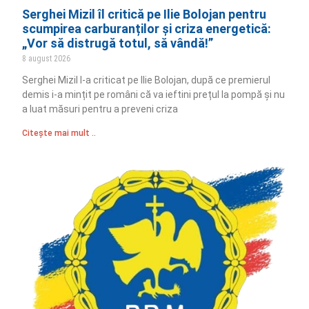
Serghei Mizil îl critică pe Ilie Bolojan pentru
scumpirea carburanților și criza energetică:
„Vor să distrugă totul, să vândă!”
8 august 2026
Serghei Mizil l-a criticat pe Ilie Bolojan, după ce premierul
demis i-a mințit pe români că va ieftini prețul la pompă și nu
a luat măsuri pentru a preveni criza
Citește mai mult ..