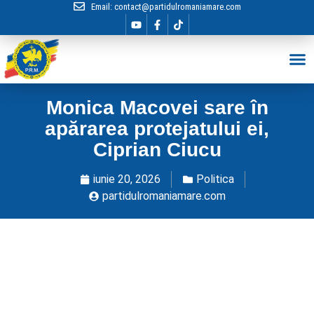
Email:
contact@partidulromaniamare.com
Hai în Echip
Monica Macovei sare în
apărarea protejatului ei,
Ciprian Ciucu
iunie 20, 2026
Politica
partidulromaniamare.com