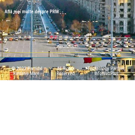
Află mai multe despre PRM
ABONARE!
© 2023 Partidul
All Rights
Technology Partner:
România Mare.
Reserved.
InfoWebPlus