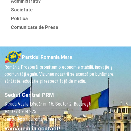
Administrativ
Societate
Politica
Comunicate de Presa
Partidul Romania Mare
România Prosperă: promitem o economie stabilă, inovație și
oportunități egale. Viziunea noastră se axează pe bunăstare,
sănătate, educație și respect față de mediu.
Sediul Central PRM
Strada Vasile Lăscăr nr. 16, Sector 2, București
+4 0773 704 275
centru@partidulromaniamare.ro
Rămânem în contact!