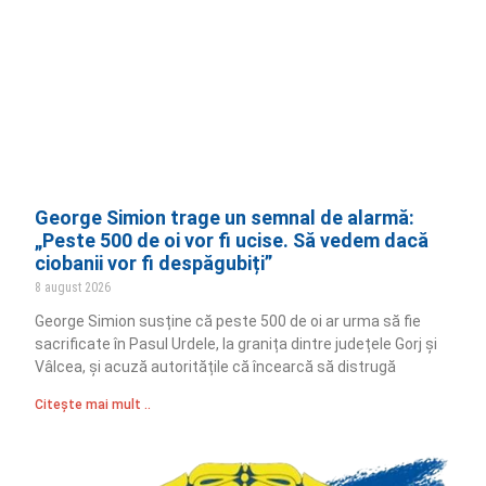
George Simion trage un semnal de alarmă:
„Peste 500 de oi vor fi ucise. Să vedem dacă
ciobanii vor fi despăgubiți”
8 august 2026
George Simion susține că peste 500 de oi ar urma să fie
sacrificate în Pasul Urdele, la granița dintre județele Gorj și
Vâlcea, și acuză autoritățile că încearcă să distrugă
Citește mai mult ..