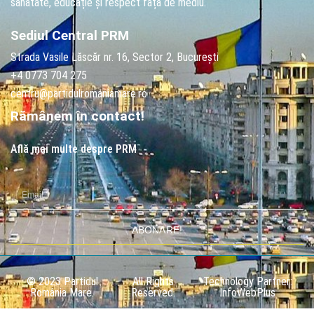
sănătate, educație și respect față de mediu.
Sediul Central PRM
Strada Vasile Lăscăr nr. 16, Sector 2, București
+4 0773 704 275
centru@partidulromaniamare.ro
Rămânem în contact!
Află mai multe despre PRM
ABONARE!
© 2023 Partidul
All Rights
Technology Partner:
România Mare.
Reserved.
InfoWebPlus