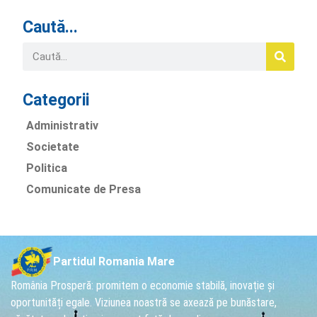
Caută...
Categorii
Administrativ
Societate
Politica
Comunicate de Presa
Partidul Romania Mare
România Prosperă: promitem o economie stabilă, inovație și
oportunități egale. Viziunea noastră se axează pe bunăstare,