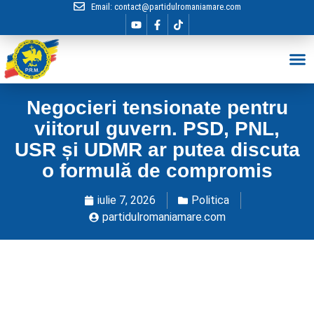
Email:
contact@partidulromaniamare.com
Hai în Echip
Negocieri tensionate pentru
viitorul guvern. PSD, PNL,
USR și UDMR ar putea discuta
o formulă de compromis
iulie 7, 2026
Politica
partidulromaniamare.com