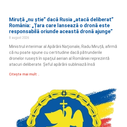
Miruță „nu știe” dacă Rusia „atacă deliberat”
România: „Țara care lansează o dronă este
responsabilă oriunde această dronă ajunge”
8 august 2026
Ministrul interimar al Apărării Naţionale, Radu Miruță, afirmă
că nu poate spune cu certitudine dacă pătrunderile
dronelor ruseşti în spaţiul aerian al României reprezintă
atacuri deliberate. Șeful apărării subliniază însă
Citește mai mult ..