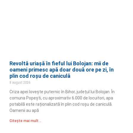
Revoltă uriașă în fieful lui Bolojan: mii de
oameni primesc apă doar două ore pe zi, în
plin cod roșu de caniculă
8 august 2026
Criza apei lovește puternic în Bihor, județul lui Bolojan. În
comuna Popești, cu aproximativ 6.000 de locuitori, apa
potabilă este raționalizată în plin cod roșu de caniculă.
Oamenii au apă
Citește mai mult ..