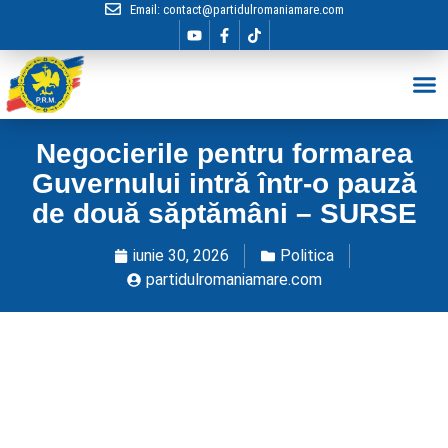
Email:
contact@partidulromaniamare.com
Hai în Echip
Negocierile pentru formarea
Guvernului intră într-o pauză
de două săptămâni – SURSE
iunie 30, 2026
Politica
partidulromaniamare.com