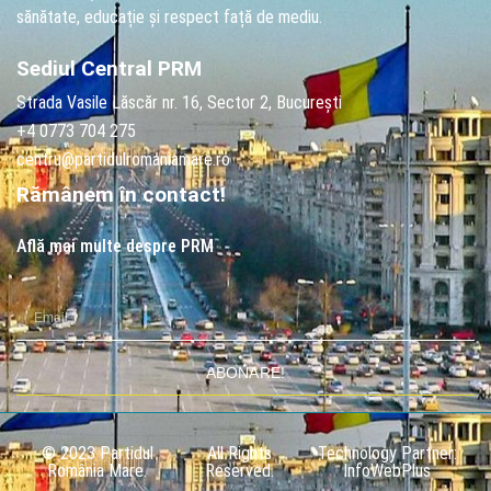
sănătate, educație și respect față de mediu.
Sediul Central PRM
Strada Vasile Lăscăr nr. 16, Sector 2, București
+4 0773 704 275
centru@partidulromaniamare.ro
Rămânem în contact!
Află mai multe despre PRM
ABONARE!
© 2023 Partidul
All Rights
Technology Partner:
România Mare.
Reserved.
InfoWebPlus