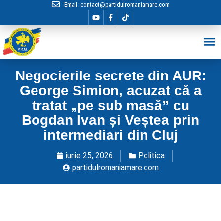
Email:
contact@partidulromaniamare.com
Hai în Echip
Negocierile secrete din AUR:
George Simion, acuzat că a
tratat „pe sub masă” cu
Bogdan Ivan și Veștea prin
intermediari din Cluj
iunie 25, 2026
Politica
partidulromaniamare.com