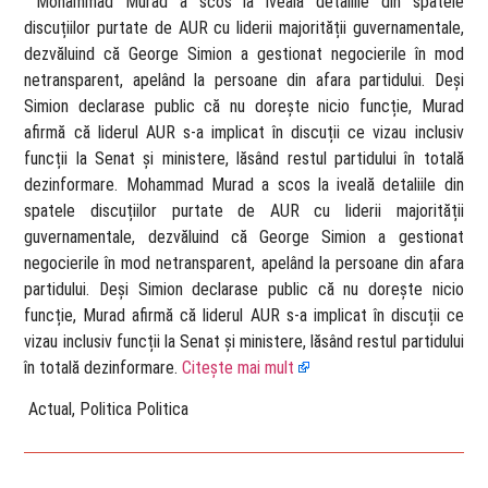
​ Mohammad Murad a scos la iveală detaliile din spatele
discuțiilor purtate de AUR cu liderii majorității guvernamentale,
dezvăluind că George Simion a gestionat negocierile în mod
netransparent, apelând la persoane din afara partidului. Deși
Simion declarase public că nu dorește nicio funcție, Murad
afirmă că liderul AUR s-a implicat în discuții ce vizau inclusiv
funcții la Senat și ministere, lăsând restul partidului în totală
dezinformare. Mohammad Murad a scos la iveală detaliile din
spatele discuțiilor purtate de AUR cu liderii majorității
guvernamentale, dezvăluind că George Simion a gestionat
negocierile în mod netransparent, apelând la persoane din afara
partidului. Deși Simion declarase public că nu dorește nicio
funcție, Murad afirmă că liderul AUR s-a implicat în discuții ce
vizau inclusiv funcții la Senat și ministere, lăsând restul partidului
în totală dezinformare.
Citește mai mult
​ Actual, Politica Politica