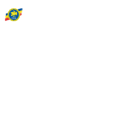
Partidul Romania Mare
România Prosperă: promitem o economie stabilă, inovație și
oportunități egale. Viziunea noastră se axează pe bunăstare,
sănătate, educație și respect față de mediu.
Sediul Central PRM
Strada Vasile Lăscăr nr. 16, Sector 2, București
+4 0773 704 275
centru@partidulromaniamare.ro
Rămânem în contact!
Află mai multe despre PRM