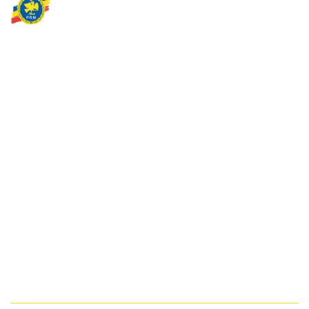
Partidul Romania Mare
România Prosperă: promitem o economie stabilă, inovație și
oportunități egale. Viziunea noastră se axează pe bunăstare,
sănătate, educație și respect față de mediu.
Sediul Central PRM
Strada Vasile Lăscăr nr. 16, Sector 2, București
+4 0773 704 275
centru@partidulromaniamare.ro
Rămânem în contact!
Află mai multe despre PRM
ABONARE!