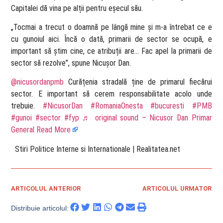
Capitalei dă vina pe alții pentru eșecul său.
„Tocmai a trecut o doamnă pe lângă mine și m-a întrebat ce e
cu gunoiul aici. Încă o dată, primarii de sector se ocupă, e
important să știm cine, ce atribuții are… Fac apel la primarii de
sector să rezolve”, spune Nicușor Dan.
@nicusordanpmb
Curățenia stradală ține de primarul fiecărui
sector. E important să cerem responsabilitate acolo unde
trebuie.
#NicusorDan
#RomaniaOnesta
#bucuresti
#PMB
#gunoi
#sector
#fyp
♬ original sound – Nicusor Dan Primar
General
Read More
​ Stiri Politice Interne si Internationale | Realitatea.net
ARTICOLUL ANTERIOR
ARTICOLUL URMATOR
Distribuie articolul: