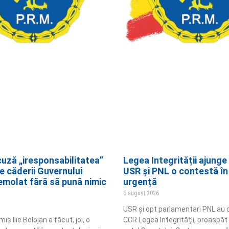
cuză „iresponsabilitatea”
Legea Integrității ajunge
e căderii Guvernului
USR și PNL o contestă în
emolat fără să pună nimic
urgență
6 august 2026
USR și opt parlamentari PNL au 
s Ilie Bolojan a făcut, joi, o
CCR Legea Integrității, proaspăt