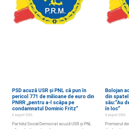
PSD acuză USR și PNL că pun în
Bolojan a
pericol 771 de milioane de euro din
din spatel
PNRR „pentru a-l scăpa pe
său:”Au d
condamnatul Dominic Fritz”
în loc”
6 august 2026
6 august 2026
Partidul Social Democrat acuză USR și PNL
Premierul demi