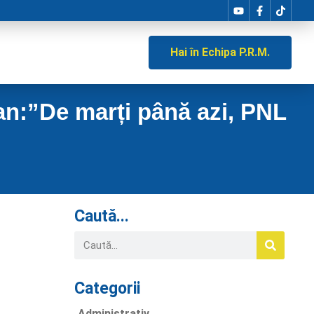
Hai în Echipa P.R.M.
an:”De marți până azi, PNL
Caută...
Categorii
Administrativ