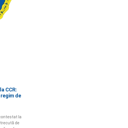
 la CCR:
 regim de
contestat la
 trecută de