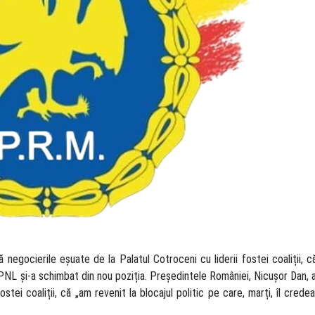
 negocierile eșuate de la Palatul Cotroceni cu liderii fostei coaliții, c
că PNL și-a schimbat din nou poziția. Președintele României, Nicușor Dan, a
stei coaliții, că „am revenit la blocajul politic pe care, marți, îl crede