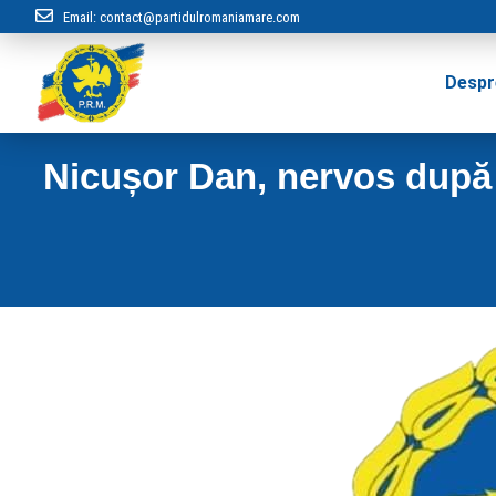
Email:
contact@partidulromaniamare.com
Despr
Nicușor Dan, nervos după 