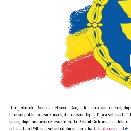
​ Președintele României, Nicușor Dan, a transmis vineri seară, după
blocajul politic pe care, marți, îl credeam depășit” și a subliniat 
seară, după negocierile eșuate de la Palatul Cotroceni cu liderii fo
subliniat că PNL și-a schimbat din nou poziția.
Citește mai mult