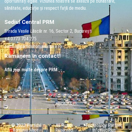
oportunități egale. Viziunea noastră se axează pe bunăstare,
sănătate, educație și respect față de mediu.
Sediul Central PRM
Strada Vasile Lăscăr nr. 16, Sector 2, București
+4 0773 704 275
centru@partidulromaniamare.ro
Rămânem în contact!
Află mai multe despre PRM
ABONARE!
© 2023 Partidul
All Rights
Technology Partner:
România Mare.
Reserved.
InfoWebPlus