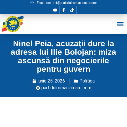
Email:
contact@partidulromaniamare.com
Hai în Echip
Ninel Peia, acuzații dure la
adresa lui Ilie Bolojan: miza
ascunsă din negocierile
pentru guvern
iunie 25, 2026
Politica
partidulromaniamare.com