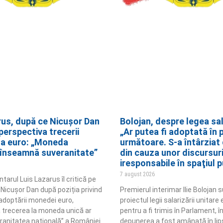
rus, după ce Nicușor Dan
Bolojan, despre legea sala
perspectiva trecerii
„Ar putea fi adoptată în 
la euro: „Moneda
următoare. S-a întârziat
 înseamnă suveranitate”
din cauza unor discursur
iresponsabile în spaţiul p
7 august 2026
arul Luis Lazarus îl critică pe
 Nicușor Dan după poziția privind
Premierul interimar Ilie Bolojan 
adoptării monedei euro,
proiectul legii salarizării unitare
 trecerea la moneda unică ar
pentru a fi trimis în Parlament, î
ranitatea națională” a României.
depunerea a fost amânată în lip