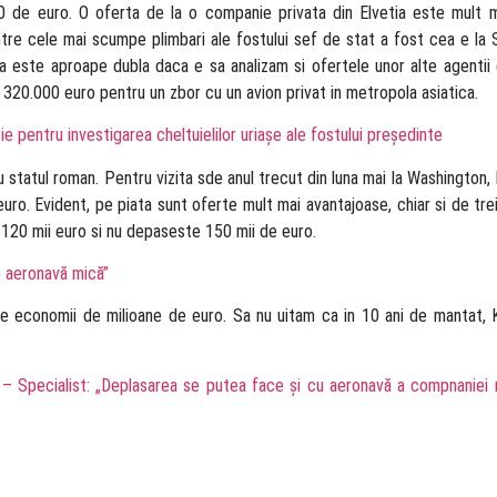
de euro. O oferta de la o companie privata din Elvetia este mult ma
tre cele mai scumpe plimbari ale fostului sef de stat a fost cea e la 
 este aproape dubla daca e sa analizam si ofertele unor alte agentii 
320.000 euro pentru un zbor cu un avion privat in metropola asiatica.
ie pentru investigarea cheltuielilor uriașe ale fostului președinte
 statul roman. Pentru vizita sde anul trecut din luna mai la Washington, 
o. Evident, pe piata sunt oferte mult mai avantajoase, chiar si de trei 
a 120 mii euro si nu depaseste 150 mii de euro.
 o aeronavă mică”
 economii de milioane de euro. Sa nu uitam ca in 10 ani de mantat, K
– Specialist: „Deplasarea se putea face și cu aeronavă a compnaniei n