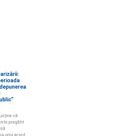
rizării:
perioada
 depunerea
i
ublic”
susține că
 este pregătit
nsă
sa unui acord