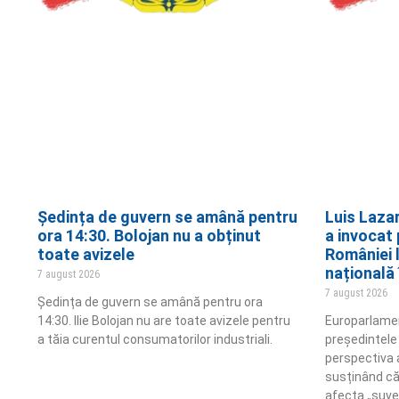
Ședința de guvern se amână pentru
Luis Laza
ora 14:30. Bolojan nu a obținut
a invocat 
toate avizele
României 
națională
7 august 2026
7 august 2026
Ședința de guvern se amână pentru ora
14:30. Ilie Bolojan nu are toate avizele pentru
Europarlament
a tăia curentul consumatorilor industriali.
președintele
perspectiva 
susținând că
afecta „suve