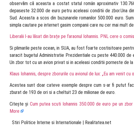
observăm că aceasta a costat statul român aproximativ 130.760 
depaseste 32.000 de euro petru aceleasi conditii de zbor.Una din
Sud. Aceasta a scos din buzunarele romanilor 500.000 euro. Suma
simpla cautare pe internet gasim companii care nu cer mai mult de 
Liberalii l-au lăsat din brațe pe faraonul Iohannis. PNL cere o comis
Si plimarile peste ocean, in SUA, au fost foarte costisitoare pentru
saracit bugetul Administratie Prezidentiale cu peste 440.000 de eur
Un zbor tot cu un avion privat si in aceleasi conditii porneste de l
Klaus Iohannis, despre zborurile cu avionul de lux: „Eu am venit cu
Acestea sunt doar cateve exemple despre cum s-ar fi putut face
zburat de 193 de ori si a cheltuit 23 de milionae de euro.
Citește și
Cum putea scuti Iohannis 350.000 de euro pe un zbor 
More
​ Stiri Politice Interne si Internationale | Realitatea.net