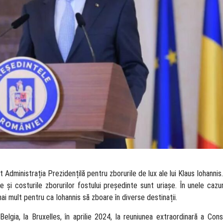
 Administrația Prezidențilă pentru zborurile de lux ale lui Klaus Iohannis.
e și costurile zborurilor fostului președinte sunt uriașe. În unele cazur
mai mult pentru ca Iohannis să zboare în diverse destinații.
lgia, la Bruxelles, în aprilie 2024, la reuniunea extraordinară a Consi