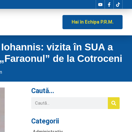
Hai în Echipa P.R.M.
Iohannis: vizita în SUA a
 „Faraonul” de la Cotroceni
m
Caută...
Categorii
Administrativ