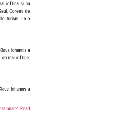
i ieftina si nu
Seul, Coreea de
de turism. La o
Klaus Iohannis a
ori mai ieftine.
laus Iohannis a
aționale”
Read