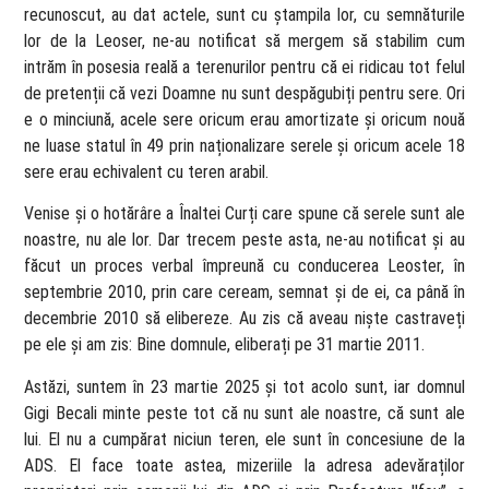
recunoscut, au dat actele, sunt cu ștampila lor, cu semnăturile
lor de la Leoser, ne-au notificat să mergem să stabilim cum
intrăm în posesia reală a terenurilor pentru că ei ridicau tot felul
de pretenții că vezi Doamne nu sunt despăgubiți pentru sere. Ori
e o minciună, acele sere oricum erau amortizate și oricum nouă
ne luase statul în 49 prin naționalizare serele și oricum acele 18
sere erau echivalent cu teren arabil.
Venise și o hotărâre a Înaltei Curți care spune că serele sunt ale
noastre, nu ale lor. Dar trecem peste asta, ne-au notificat și au
făcut un proces verbal împreună cu conducerea Leoster, în
septembrie 2010, prin care ceream, semnat și de ei, ca până în
decembrie 2010 să elibereze. Au zis că aveau niște castraveți
pe ele și am zis: Bine domnule, eliberați pe 31 martie 2011.
Astăzi, suntem în 23 martie 2025 și tot acolo sunt, iar domnul
Gigi Becali minte peste tot că nu sunt ale noastre, că sunt ale
lui. El nu a cumpărat niciun teren, ele sunt în concesiune de la
ADS. El face toate astea, mizeriile la adresa adevăraților