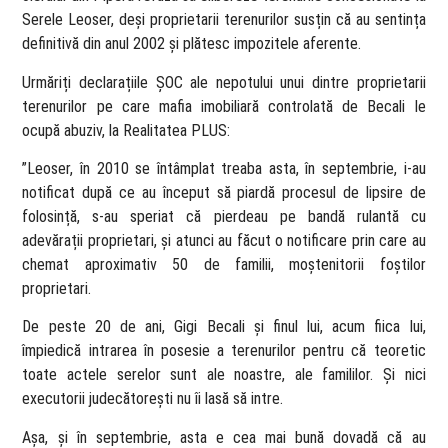
Serele Leoser, deși proprietarii terenurilor susțin că au sentința
definitivă din anul 2002 și plătesc impozitele aferente.
Urmăriți declarațiile ȘOC ale nepotului unui dintre proprietarii
terenurilor pe care mafia imobiliară controlată de Becali le
ocupă abuziv, la Realitatea PLUS:
”Leoser, în 2010 se întâmplat treaba asta, în septembrie, i-au
notificat după ce au început să piardă procesul de lipsire de
folosință, s-au speriat că pierdeau pe bandă rulantă cu
adevărații proprietari, și atunci au făcut o notificare prin care au
chemat aproximativ 50 de familii, moștenitorii foștilor
proprietari.
De peste 20 de ani, Gigi Becali și finul lui, acum fiica lui,
împiedică intrarea în posesie a terenurilor pentru că teoretic
toate actele serelor sunt ale noastre, ale famililor. Și nici
executorii judecătorești nu îi lasă să intre.
Așa, și în septembrie, asta e cea mai bună dovadă că au