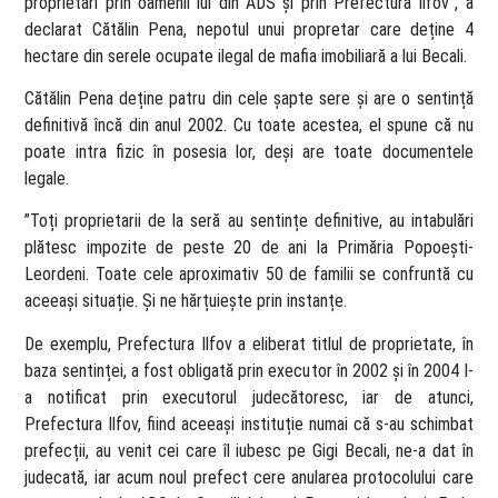
proprietari prin oamenii lui din ADS și prin Prefectura Ilfov”, a
declarat Cătălin Pena, nepotul unui propretar care deține 4
hectare din serele ocupate ilegal de mafia imobiliară a lui Becali.
Cătălin Pena deține patru din cele șapte sere și are o sentință
definitivă încă din anul 2002. Cu toate acestea, el spune că nu
poate intra fizic în posesia lor, deși are toate documentele
legale.
”Toți proprietarii de la seră au sentințe definitive, au intabulări
plătesc impozite de peste 20 de ani la Primăria Popoești-
Leordeni. Toate cele aproximativ 50 de familii se confruntă cu
aceeași situație. Și ne hărțuiește prin instanțe.
De exemplu, Prefectura Ilfov a eliberat titlul de proprietate, în
baza sentinței, a fost obligată prin executor în 2002 și în 2004 l-
a notificat prin executorul judecătoresc, iar de atunci,
Prefectura Ilfov, fiind aceeași instituție numai că s-au schimbat
prefecții, au venit cei care îl iubesc pe Gigi Becali, ne-a dat în
judecată, iar acum noul prefect cere anularea protocolului care