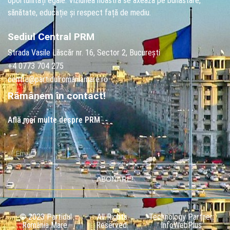
oportunități egale. Viziunea noastră se axează pe bunăstare,
sănătate, educație și respect față de mediu.
Sediul Central PRM
Strada Vasile Lăscăr nr. 16, Sector 2, București
+4 0773 704 275
centru@partidulromaniamare.ro
Rămânem în contact!
Află mai multe despre PRM
ABONARE!
© 2023 Partidul
All Rights
Technology Partner:
România Mare.
Reserved.
InfoWebPlus