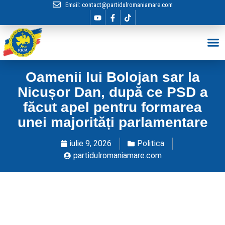
Email:
contact@partidulromaniamare.com
Hai în Echip
Oamenii lui Bolojan sar la
Nicușor Dan, după ce PSD a
făcut apel pentru formarea
unei majorități parlamentare
iulie 9, 2026
Politica
partidulromaniamare.com