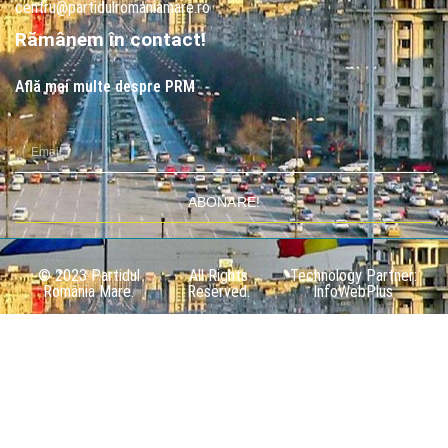
centru@partidulromaniamare.ro
Rămânem în contact!
Află mai multe despre PRM
ABONARE!
© 2023 Partidul
All Rights
Technology Partner:
România Mare.
Reserved.
InfoWebPlus