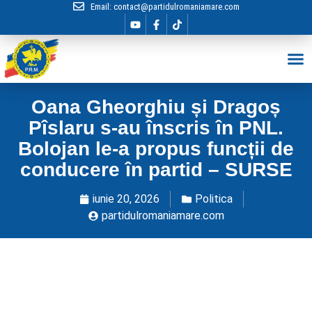
Email:
contact@partidulromaniamare.com
Hai în Echip
Oana Gheorghiu și Dragoș
Pîslaru s-au înscris în PNL.
Bolojan le-a propus funcții de
conducere în partid – SURSE
iunie 20, 2026
Politica
partidulromaniamare.com