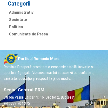
Categorii
Administrativ
Societate
Politica
Comunicate de Presa
Partidul Romania Mare
România Prosperă: promitem o economie stabilă, inovație și
oportunități egale. Viziunea noastră se axează pe bunăstare,
sănătate, educație și respect față de mediu.
Sediul Central PRM
Strada Vasile Lăscăr nr. 16, Sector 2, București
+4 0773 704 275