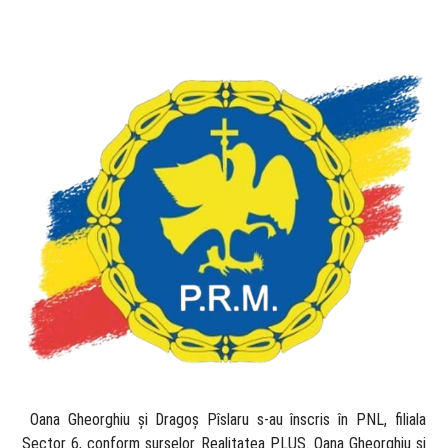
​ Oana Gheorghiu și Dragoș Pîslaru s-au înscris în PNL, filiala
Sector 6, conform surselor Realitatea PLUS. Oana Gheorghiu și