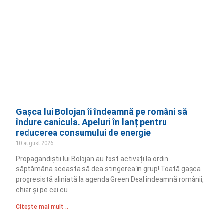
Gașca lui Bolojan îi îndeamnă pe români să
îndure canicula. Apeluri în lanț pentru
reducerea consumului de energie
10 august 2026
Propagandiștii lui Bolojan au fost activați la ordin
săptămâna aceasta să dea stingerea în grup! Toată gașca
progresistă aliniată la agenda Green Deal îndeamnă românii,
chiar și pe cei cu
Citește mai mult ..