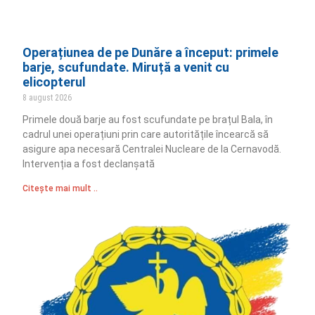
Operațiunea de pe Dunăre a început: primele
barje, scufundate. Miruță a venit cu
elicopterul
8 august 2026
Primele două barje au fost scufundate pe brațul Bala, în
cadrul unei operațiuni prin care autoritățile încearcă să
asigure apa necesară Centralei Nucleare de la Cernavodă.
Intervenția a fost declanșată
Citește mai mult ..