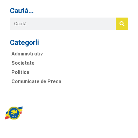
Caută...
Categorii
Administrativ
Societate
Politica
Comunicate de Presa
Partidul Romania Mare
România Prosperă: promitem o economie stabilă, inovație și
oportunități egale. Viziunea noastră se axează pe bunăstare,