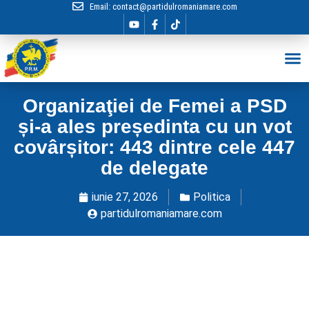
Email:
contact@partidulromaniamare.com
Hai în Echip
Organizaţiei de Femei a PSD
și-a ales președinta cu un vot
covârșitor: 443 dintre cele 447
de delegate
iunie 27, 2026
Politica
partidulromaniamare.com