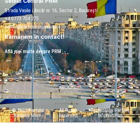
Sediul Central PRM
Strada Vasile Lăscăr nr. 16, Sector 2, București
+4 0773 704 275
centru@partidulromaniamare.ro
Rămânem în contact!
Află mai multe despre PRM
ABONARE!
© 2023 Partidul
All Rights
Technology Partner:
România Mare.
Reserved.
InfoWebPlus