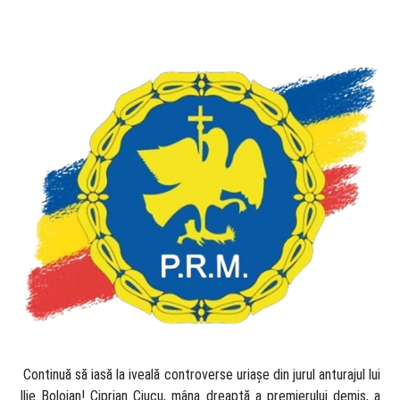
​ Continuă să iasă la iveală controverse uriașe din jurul anturajul lui
Ilie Bolojan! Ciprian Ciucu, mâna dreaptă a premierului demis, a