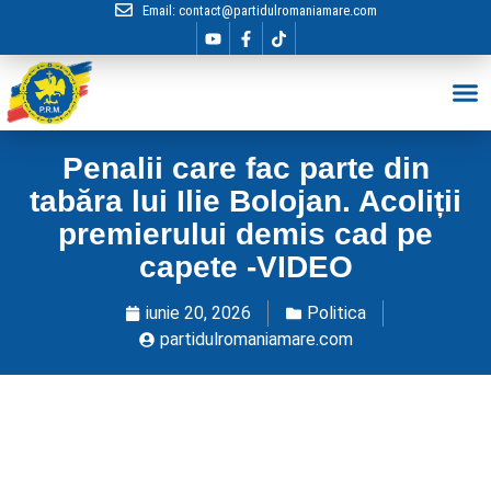
Email:
contact@partidulromaniamare.com
Hai în Echip
Penalii care fac parte din
tabăra lui Ilie Bolojan. Acoliții
premierului demis cad pe
capete -VIDEO
iunie 20, 2026
Politica
partidulromaniamare.com