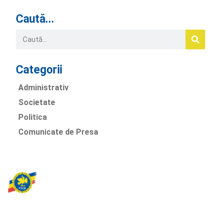
Caută...
Categorii
Administrativ
Societate
Politica
Comunicate de Presa
Partidul Romania Mare
România Prosperă: promitem o economie stabilă, inovație și
oportunități egale. Viziunea noastră se axează pe bunăstare,