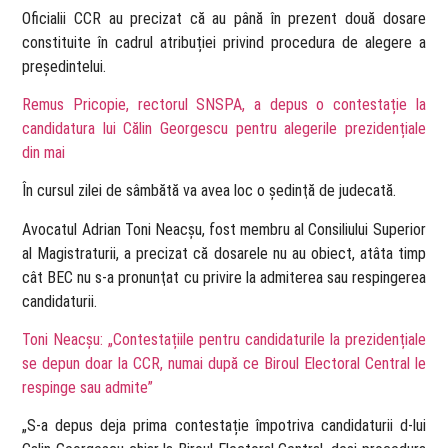
Oficialii CCR au precizat că au până în prezent două dosare
constituite în cadrul atribuției privind procedura de alegere a
preşedintelui.
Remus Pricopie, rectorul SNSPA, a depus o contestație la
candidatura lui Călin Georgescu pentru alegerile prezidențiale
din mai
În cursul zilei de sâmbătă va avea loc o şedinţă de judecată.
Avocatul Adrian Toni Neacşu, fost membru al Consiliului Superior
al Magistraturii, a precizat că dosarele nu au obiect, atâta timp
cât BEC nu s-a pronunţat cu privire la admiterea sau respingerea
candidaturii.
Toni Neacșu: „Contestațiile pentru candidaturile la prezidențiale
se depun doar la CCR, numai după ce Biroul Electoral Central le
respinge sau admite”
„S-a depus deja prima contestație împotriva candidaturii d-lui