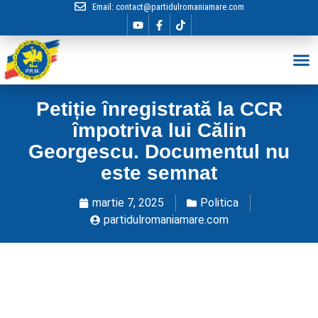
Email:
contact@partidulromaniamare.com
Hai în Echip
Petiție înregistrată la CCR
împotriva lui Călin
Georgescu. Documentul nu
este semnat
martie 7, 2025
Politica
partidulromaniamare.com