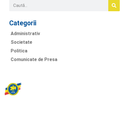
Categorii
Administrativ
Societate
Politica
Comunicate de Presa
Partidul Romania Mare
România Prosperă: promitem o economie stabilă, inovație și
oportunități egale. Viziunea noastră se axează pe bunăstare,
sănătate, educație și respect față de mediu.
Sediul Central PRM