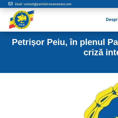
Email:
contact@partidulromaniamare.com
Despr
Petrișor Peiu, în plenul P
criză in