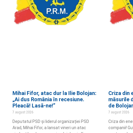
Mihai Fifor, atac dur la Ilie Bolojan:
Criza din 
„Ai dus România în recesiune.
măsurile 
Pleacă! Lasă-ne!”
de Boloja
7 august 2026
7 august 2026
Deputatul PSD și liderul organizației PSD
Criza din ene
Arad, Mihai Fifor, a lansat vineri un atac
companii! Gu