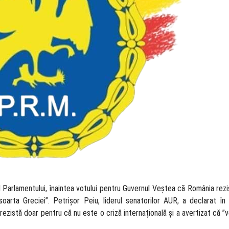
t al Parlamentului, înaintea votului pentru Guvernul Veștea că România rez
arta Greciei”. Petrișor Peiu, liderul senatorilor AUR, a declarat în p
rezistă doar pentru că nu este o criză internațională și a avertizat că 