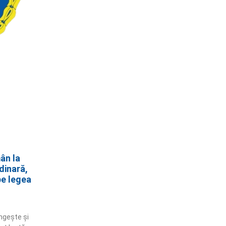
ân la
dinară,
pe legea
ngește și