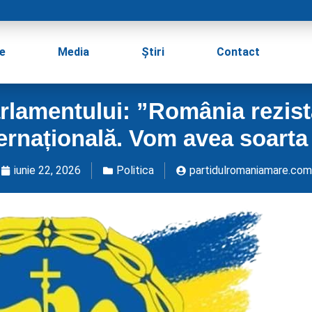
e
Media
Știri
Contact
arlamentului: ”România rezis
ternațională. Vom avea soarta
iunie 22, 2026
Politica
partidulromaniamare.com