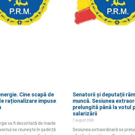
energie. Cine scapă de
Senatorii și deputații răm
de raționalizare impuse
muncă. Sesiunea extraor
n
prelungită până la votul 
salarizării
7 august 2026
rgie va fi decontată de marile
vernul se reunește în ședință
Sesiunea extraordinară se prelu