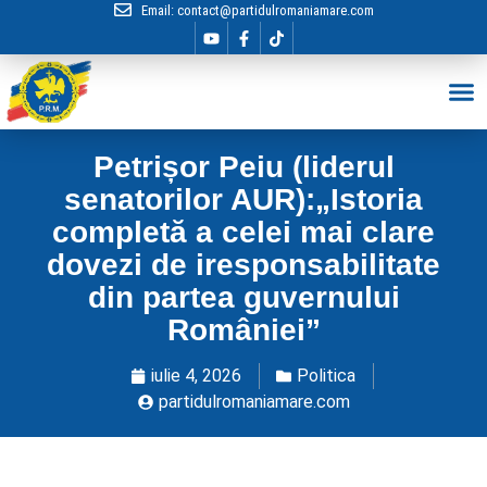
Email:
contact@partidulromaniamare.com
Hai în Echip
Petrișor Peiu (liderul
senatorilor AUR):„Istoria
completă a celei mai clare
dovezi de iresponsabilitate
din partea guvernului
României”
iulie 4, 2026
Politica
partidulromaniamare.com