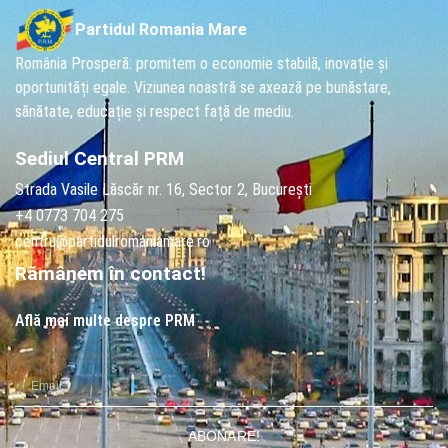
Partidul Romania Mare
România Prosperă: promitem o economie stabilă, inovație și
oportunități egale. Viziunea noastră se axează pe bunăstare,
sănătate, educație și respect față de mediu.
Sediul Central PRM
Strada Vasile Lăscăr nr. 16, Sector 2, București
+4 0773 704 275
centru@partidulromaniamare.ro
Rămânem în contact!
Află mai multe despre PRM
ABONARE!