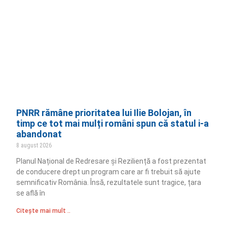
PNRR rămâne prioritatea lui Ilie Bolojan, în
timp ce tot mai mulți români spun că statul i-a
abandonat
8 august 2026
Planul Național de Redresare și Reziliență a fost prezentat
de conducere drept un program care ar fi trebuit să ajute
semnificativ România. Însă, rezultatele sunt tragice, țara
se află în
Citește mai mult ..