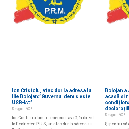
Ion Cristoiu, atac dur la adresa lui
Bolojan a 
Ilie Bolojan:”Guvernul demis este
acasă și 
USR-ist”
condițion
declarații
5 august 2026
5 august 2026
Ion Cristoiu a lansat, miercuri seară, în direct
la Realitatea PLUS, un atac dur la adresa lui
Și pentru că