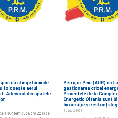
spus că stinge luminile
Petrișor Peiu (AUR) criti
nu folosește aerul
gestionarea crizei energ
at. Adevărul din spatele
Proiectele de la Complex
lor
Energetic Oltenia sunt bl
birocrație și restricții leg
5 august 2026
 deja suntem după ora 22 și cel