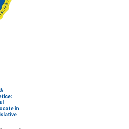
că
etice:
ul
ocate în
islative