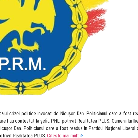
locajul crizei politice invocat de Nicușor Dan. Politicianul care a fost re
care l-au contestat la șefia PNL, potrivit Realitatea PLUS. Oamenii lui Ili
icușor Dan. Politicianul care a fost readus în Partidul Național Liberal de
potrivit Realitatea PLUS.
Citește mai mult