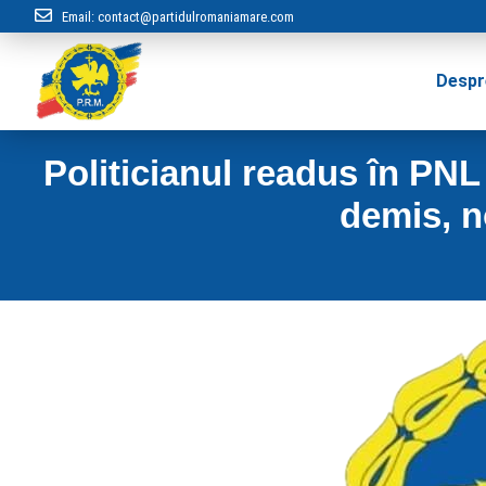
Email:
contact@partidulromaniamare.com
Despr
Politicianul readus în PNL
demis, n